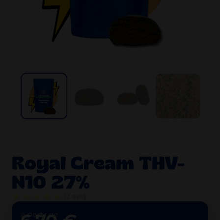
Royal Cream THV-
N10 27%
★★★★★
(2 avis)
à partir de