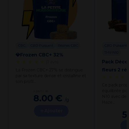
CBC
CBD Puissant
Résines CBC
CBD Puissant
THV-N10
💎Frozen CBC+ 32%
★★★★★
Pack Déco
(1 avis)
fleurs 2 ré
La Frozen CBC+ 27% se distingue
par sa texture dense et cristalline et
★★★★
son profil…
Ce pack prop
équilibrée po
à partir de
8.00 €
N10 avec deu
/g
Haze…
Ajouter
5