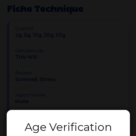
Fiche Technique
Quantité
2g, 5g, 10g, 20g, 50g
Cannabinoïde
THV-N10
Besoins
Sommeil, Stress
Aspect Résine
Molle
Puissance
Age Verification
Intense