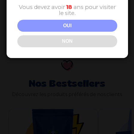
Niveau cannabinoïdes
Vous devez avoir
18
ans pour visiter
27
le site.
Catégorie
OUI
Puissant
NON
Nos Bestsellers
Découvrez les produits préférés de nos clients