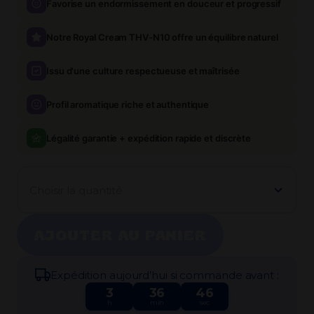
Favorise un endormissement en douceur et progressif
Notre Royal Cream THV-N10 offre un équilibre naturel
Issu d'une culture respectueuse et maîtrisée
Profil aromatique riche et authentique
Légalité garantie + expédition rapide et discrète
Choisir la quantité
AJOUTER AU PANIER
Expédi​tion aujourd’hui si commande avant :
45
3
36
h
min
sec