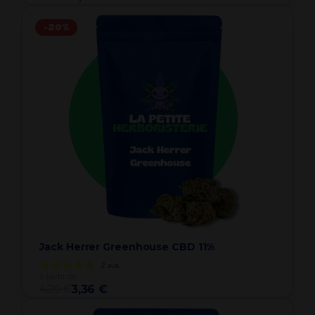
-20%
Jack Herrer Greenhouse CBD 11%
2
avis
à partir de
4,20 €
3,36 €