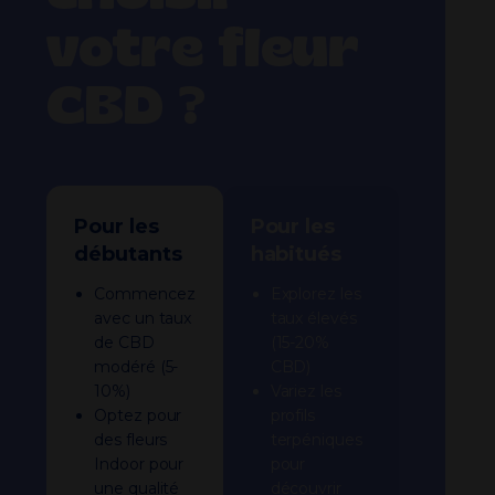
votre fleur
CBD ?
Pour les
Pour les
débutants
habitués
Commencez
Explorez les
avec un taux
taux élevés
de CBD
(15-20%
modéré (5-
CBD)
10%)
Variez les
Optez pour
profils
des fleurs
terpéniques
Indoor pour
pour
une qualité
découvrir