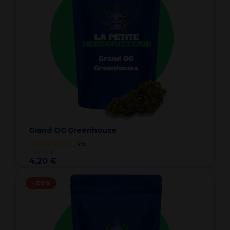
Grand OG Greenhouse
1
avis
à partir de
4,20 €
-20%