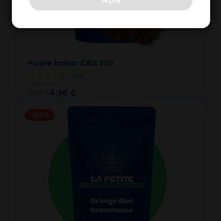
NON
Purple Indoor CBD 20%
1
avis
à partir de
6,20 €
4,96 €
-20%