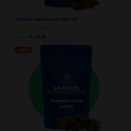
Critical Glasshouse CBD 11%
1
avis
à partir de
5,00 €
4,00 €
-20%