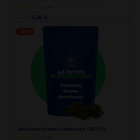
3
avis
à partir de
4,20 €
3,36 €
-20%
Jamaïcan Dream Glasshouse CBD 11%
2
avis