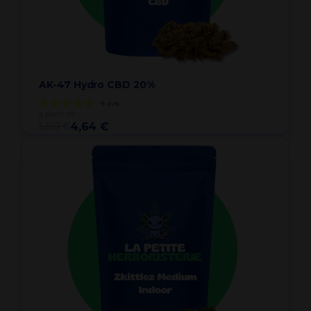
AK-47 Hydro CBD 20%
4
avis
à partir de
5,80 €
4,64 €