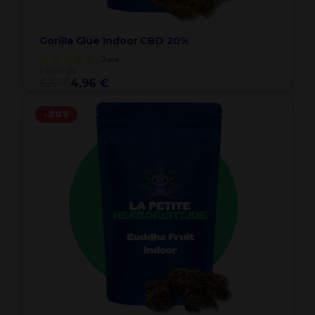
Gorilla Glue Indoor CBD 20%
3
avis
à partir de
6,20 €
4,96 €
-20%