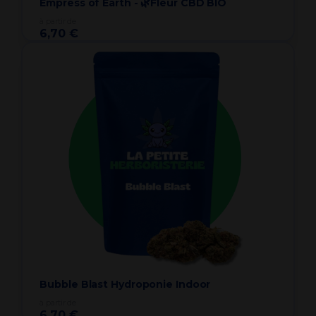
Empress of Earth - 🌿Fleur CBD BIO
à partir de
6,70 €
Bubble Blast Hydroponie Indoor
à partir de
6,70 €