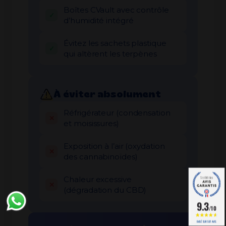
Boîtes CVault avec contrôle
d’humidité intégré
Évitez les sachets plastique
qui altèrent les terpènes
À éviter absolument
Réfrigérateur (condensation
et moisissures)
Exposition à l’air (oxydation
des cannabinoïdes)
Chaleur excessive
(dégradation du CBD)
9.3
/10
BASÉ SUR 587 AVIS