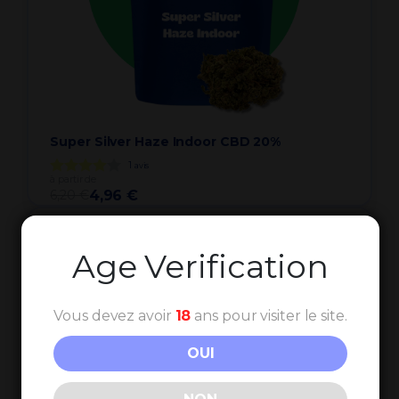
Super Silver Haze Indoor CBD 20%
1
avis
à partir de
6,20 €
4,96 €
-20%
Age Verification
Vous devez avoir
18
ans pour visiter le site.
OUI