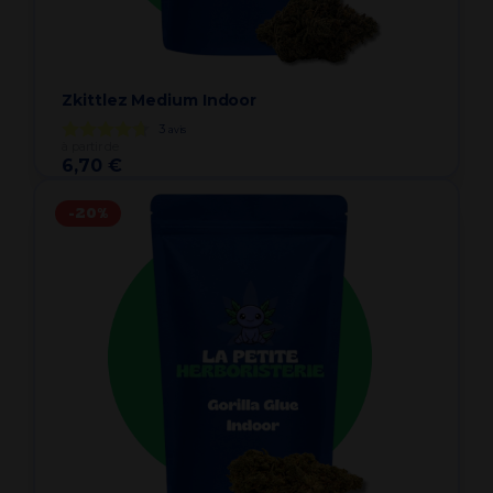
Zkittlez Medium Indoor
3
avis
à partir de
6,70 €
-20%