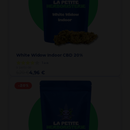
White Widow Indoor CBD 20%
1
avis
à partir de
6,20 €
4,96 €
-20%