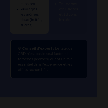
constante
Testez nos
Privilégiez
exclusivités
les arômes
et éditions
doux (fruités,
limitées
sucrés)
💡 Conseil d’expert :
Le taux de
CBD n’est pas le seul facteur. Les
terpènes (arômes) jouent un rôle
essentiel dans l’expérience et les
effets recherchés.