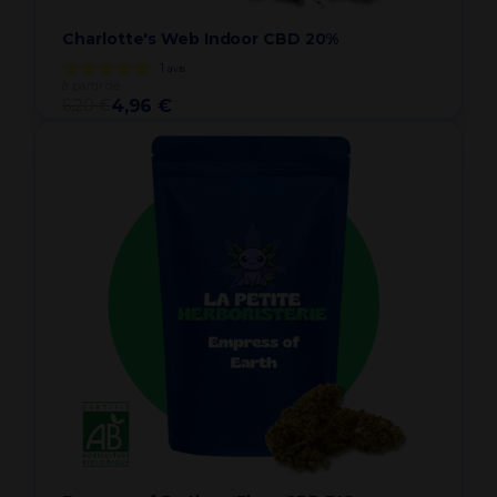
Charlotte's Web Indoor CBD 20%
1
avis
à partir de
6,20 €
4,96 €