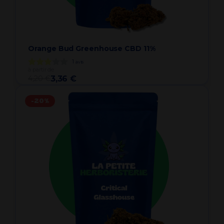
Orange Bud Greenhouse CBD 11%
1
avis
à partir de
4,20 €
3,36 €
-20%