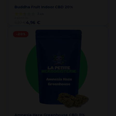
Buddha Fruit Indoor CBD 20%
3
avis
à partir de
6,20 €
4,96 €
-20%
Amnesia Haze Greenhouse CBD 11%