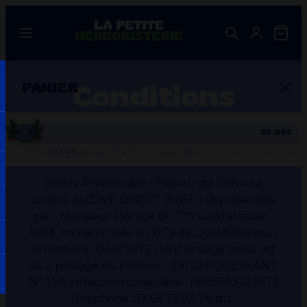
Aller
au
contenu
Conditions
PANIER
Générales de
50.00€
Vente
Encore
50.00
€
pour bénéficier de la livraison offerte
(à partir de 50.00€ d'achat).
Article Préliminaire : Editeur de l’offre La
société ALCOVE DIRECT (SASU) Représentée
par : Monsieur Pierrick BUTTY Capital social :
Votre panier est vide.
100€ Immatriculée au RCS de QUIMPER sous
le numéro 953473972 Dont le siège social est
sis 3, passage du Penker – 29170 FOUESNANT
N° TVA intracommunautaire : FR83953473972
Téléphone: 07 66 73 02 78 du…