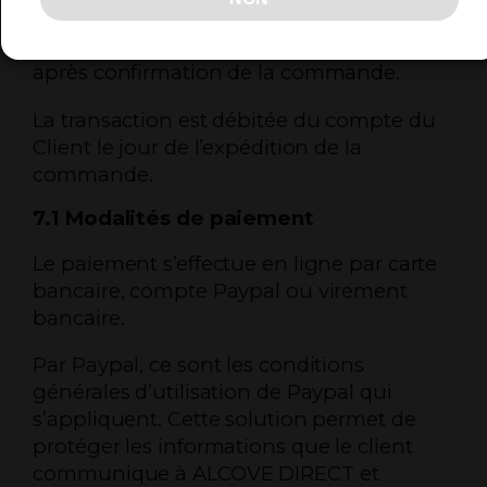
Le prix des produits est exigible en totalité
après confirmation de la commande.
La transaction est débitée du compte du
Client le jour de l’expédition de la
commande.
7.1 Modalités de paiement
Le paiement s’effectue en ligne par carte
bancaire, compte Paypal ou virement
bancaire.
Par Paypal, ce sont les conditions
générales d’utilisation de Paypal qui
s’appliquent. Cette solution permet de
protéger les informations que le client
communique à ALCOVE DIRECT et