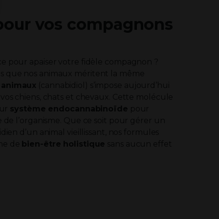
l pour vos compagnons
ce pour apaiser votre fidèle compagnon ?
ns que nos animaux méritent la même
 animaux
(cannabidiol) s’impose aujourd’hui
 vos chiens, chats et chevaux. Cette molécule
eur
système endocannabinoïde
pour
e de l’organisme. Que ce soit pour gérer un
dien d’un animal vieillissant, nos formules
che de
bien-être holistique
sans aucun effet