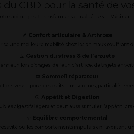
s du CBD pour la santé de v
otre animal peut transformer sa qualité de vie. Voici co
:
🦴
Confort articulaire & Arthrose
orise une meilleure mobilité chez les animaux souffrant de 
🧘
Gestion du stress & de l’anxiété
anxieux lors d’orages, de feux d’artifice, de trajets en voi
💤
Sommeil réparateur
et nerveuse pour des nuits plus sereines, particulièreme
🍲
Appétit et Digestion
ubles digestifs légers et peut aussi stimuler l’appétit lo
✨
Équilibre comportemental
ressivité ou les comportements impulsifs en favorisant un