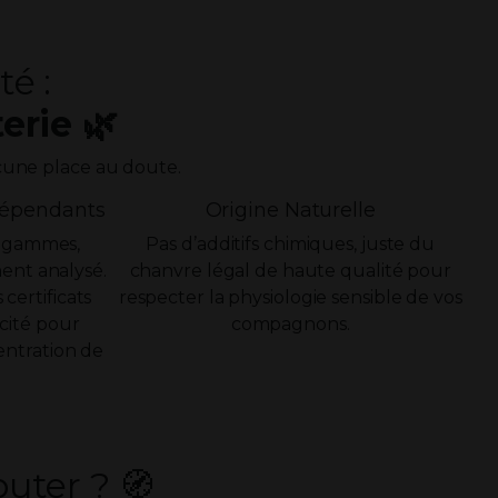
é :
erie 🌿
cune place au doute.
ndépendants
Origine Naturelle
 gammes,
Pas d’additifs chimiques, juste du
ent analysé.
chanvre légal de haute qualité pour
certificats
respecter la physiologie sensible de vos
icité pour
compagnons.
centration de
uter ? 🧭