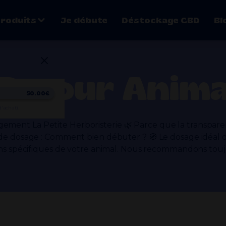
roduits
Je débute
Déstockage CBD
Bl
D pour Anim
50.00€
rs CBD Hydro
Fleurs CBD Greenhouse
Fleurs CBD Glas
d'achat).
 Fleurs CBD Bio
agement La Petite Herboristerie 🌿 Parce que la transpar
PAR DOMINANCE
de dosage : Comment bien débuter ? 🧭 Le dosage idéal dé
Buds CBD
Small Buds CBD
Indica
Sativa
ns spécifiques de votre animal. Nous recommandons tou