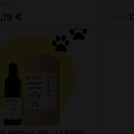
3
avis
à partir de
,19 €
1
31,97 €
BD Animaux 10% - La Petite