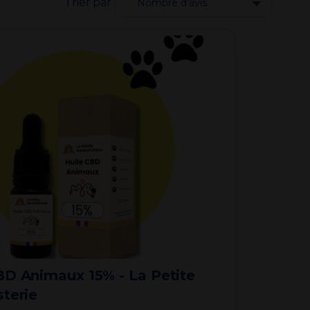
Trier par
Je débute par où ?
BD Animaux 15% - La Petite
sterie