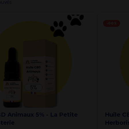
ouvés
-60%
BD Animaux 5% - La Petite
Huile C
terie
Herbori