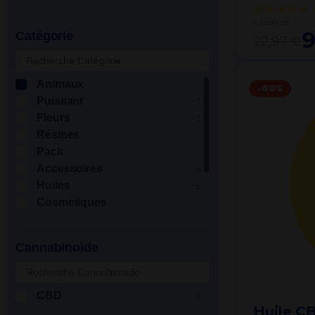
à partir de
9
Catégorie
22,97 €
Animaux
-60%
Puissant
+1
Fleurs
+1
Résines
Pack
Accessoires
+5
Huiles
+5
Cosmétiques
E-liquides
Infusions
+5
Cannabinoïde
Isolat
CBD
3
Huile C