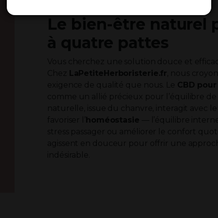
CBD pour animaux :
Le bien-être nature
à quatre pattes
Vous cherchez une solution douce et effica
Chez
LaPetiteHerboristerie.fr
, nous croyo
exigence de qualité que nous. Le
CBD pour
comme un allié précieux pour l’équilibre de
naturelle, issue du chanvre, interagit avec l
favoriser l’
homéostasie
— l’équilibre intern
stress passager ou améliorer le confort quoti
agissent en douceur pour offrir une appro
indésirable.