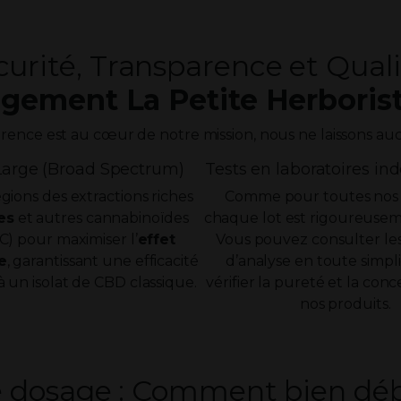
curité, Transparence et Qualit
gement La Petite Herborist
arence est au cœur de notre mission, nous ne laissons au
Large (Broad Spectrum)
Tests en laboratoires i
égions des extractions riches
Comme pour toutes nos
es
et autres cannabinoïdes
chaque lot est rigoureusem
C) pour maximiser l’
effet
Vous pouvez consulter les 
e
, garantissant une efficacité
d’analyse en toute simpl
 un isolat de CBD classique.
vérifier la pureté et la con
nos produits.
 dosage : Comment bien déb