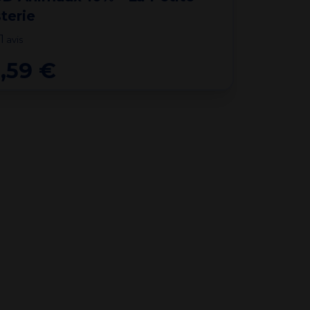
terie
1
avis
,59 €