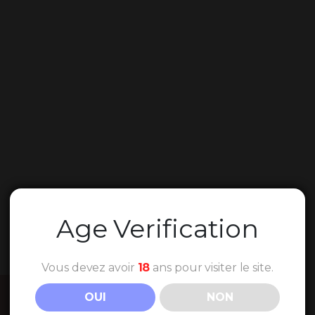
Age Verification
Vous devez avoir
18
ans pour visiter le site.
OUI
NON