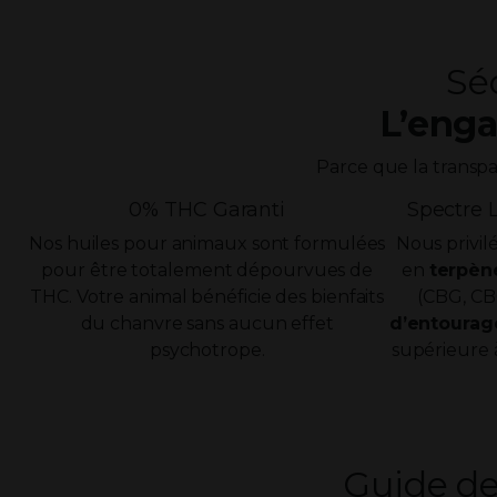
Sé
L’enga
Parce que la transp
0% THC Garanti
Spectre 
Nos huiles pour animaux sont formulées
Nous privil
pour être totalement dépourvues de
en
terpèn
THC. Votre animal bénéficie des bienfaits
(CBG, CB
du chanvre sans aucun effet
d’entourag
psychotrope.
supérieure à
Guide de