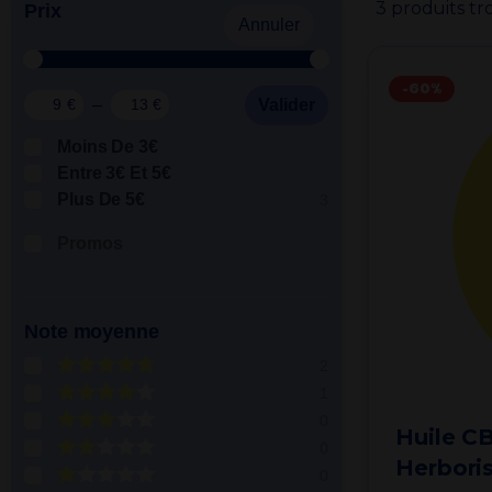
3 produits tr
Prix
Par besoin
Annuler
-60%
–
Valider
€
€
Moins De 3€
Entre 3€ Et 5€
Plus De 5€
3
Promos
Note moyenne
2
1
0
Huile C
0
Herboris
0