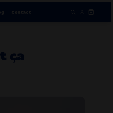
og
Contact
Destockage CBD
Nos bestsellers
shouse
t ça
Infusion Sérénité – 30G
9.90
€
Royal Kush Greenhouse CBD 11%
Plage
9.60
€
–
168.00
€
de
prix :
9.60€
à
168.00€