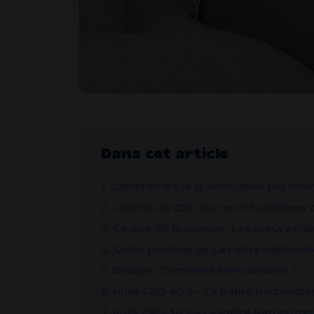
Dans cet article
1. Comprendre la spasmophilie (ou tétan
2. L’action du CBD sur les mécanismes 
3. Ce que dit la science : Les preuves de 
4. Quels produits de La Petite Herboriste
5. Dosage : Comment bien débuter ?
6. Huile CBD 40% – La Petite Herboriste
7. Huile CBD 30% – La Petite Herborister