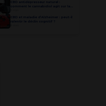
CBD antidépresseur naturel :
comment le cannabidiol agit sur la
9 min
sérotonine ?
CBD et maladie d’Alzheimer : peut-il
ralentir le déclin cognitif ?
8 min