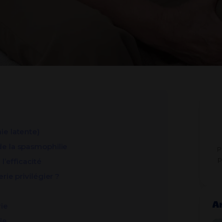
ie latente)
de la spasmophilie
P
p
l’efficacité
rie privilégier ?
Ar
rie
ie