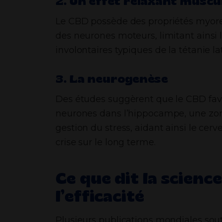
2. Un effet relaxant muscu
Le CBD possède des propriétés myorelax
des neurones moteurs, limitant ainsi l
involontaires typiques de la tétanie la
3. La neurogenèse
Des études suggèrent que le CBD fav
neurones dans l’hippocampe, une zon
gestion du stress, aidant ainsi le cerv
crise sur le long terme.
Ce que dit la scienc
l’efficacité
Plusieurs publications mondiales sou