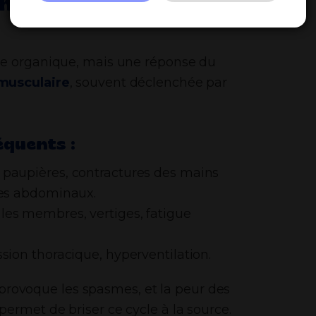
ophilie (ou tétanie
ie organique, mais une réponse du
musculaire
, souvent déclenchée par
équents :
 paupières, contractures des mains
mes abdominaux.
es membres, vertiges, fatigue
sion thoracique, hyperventilation.
s provoque les spasmes, et la peur des
ermet de briser ce cycle à la source.