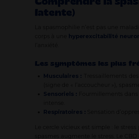
Comprendre la spasm
latente)
La spasmophilie n’est pas une malad
corps à une
hyperexcitabilité neuro
l’anxiété.
Les symptômes les plus fr
Musculaires :
Tressaillements des
(signe de « l’accoucheur »), spas
Sensoriels :
Fourmillements dans l
intense.
Respiratoires :
Sensation d’oppres
Le cercle vicieux est simple : le stres
spasmes augmente le stress. Le CBD p