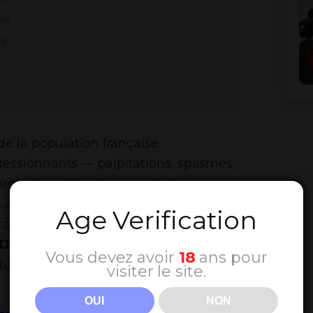
ie
ie
e la population française.
essionnants — palpitations, spasmes,
ements — elle est souvent vécue
 classiques (anxiolytiques,
Age Verification
s’accompagnent souvent d’effets
D (Cannabidiol)
intervient comme
Vous devez avoir
18
ans pour
lus plébiscitée.
visiter le site.
OUI
NON