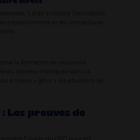
laire direct
antes. Il aide à réduire l’excitabilité
es tressaillements et les contractures
tente.
orise la formation de nouveaux
e du cerveau impliquée dans la
eau à mieux « gérer » les situations de
e : Les preuves de
tiennent l’usage du CBD pour les