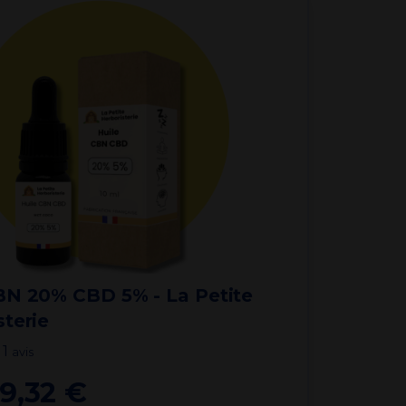
Je débute par où ?
BN 20% CBD 5% - La Petite
sterie
1
avis
19,32 €