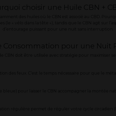
rquoi choisir une Huile CBN + C
tamment des huiles où le CBN est associé au CBD. Pourqu
 (le « vélo dans la tête »), tandis que le CBN agit sur l’
d’entourage puissant pour une nuit sans interruption.
de Consommation pour une Nuit R
de CBN doit être utilisée avec stratégie pour maximiser ses
ion des feux. C’est le temps nécessaire pour que le méta
ière bleue) pour laisser le CBN accompagner la montée na
sation régulière permet de réguler votre cycle circadien 