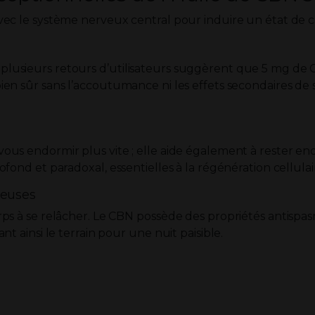
avec le système nerveux central pour induire un état de 
plusieurs retours d’utilisateurs suggèrent que 5 mg de 
en sûr sans l’accoutumance ni les effets secondaires de s
ous endormir plus vite ; elle aide également à rester end
fond et paradoxal, essentielles à la régénération cellulai
veuses
orps à se relâcher. Le CBN possède des propriétés antisp
t ainsi le terrain pour une nuit paisible.