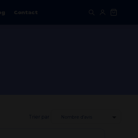
og
Contact
Destockage CBD
Nos bestsellers
shouse
Grinder AlcoveZen
5.00
€
Orange Bud Greenhouse CBD 11%
Plage
9.60
€
–
168.00
€
de
prix :
9.60€
à
Trier par
168.00€