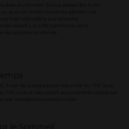
roubles du sommeil. Si vous passez des nuits
 ou que vos réveils nocturnes gâchent vos
ouce mais redoutable aux solutions
oïde sédatif », le CBN transforme votre
de récupération profonde.
 Temps
t, Il naît de la dégradation naturelle du THC sous
s du THC tout en décuplant ses propriétés relaxantes
r une relaxation corporelle totale.
sur le Sommeil