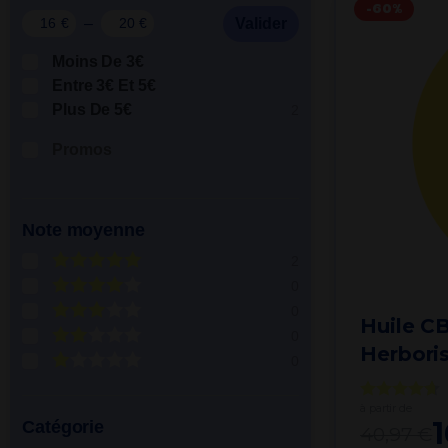
-60%
Par besoin
–
Valider
€
€
Moins De 3€
Entre 3€ Et 5€
Plus De 5€
2
Promos
Note moyenne
2
0
0
Huile C
0
Herboris
0
à partir de
Catégorie
40,97 €