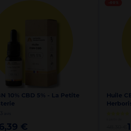
-60%
BN 10% CBD 5% - La Petite
Huile C
terie
Herbori
3
avis
à partir de
16,39 €
48,30 €