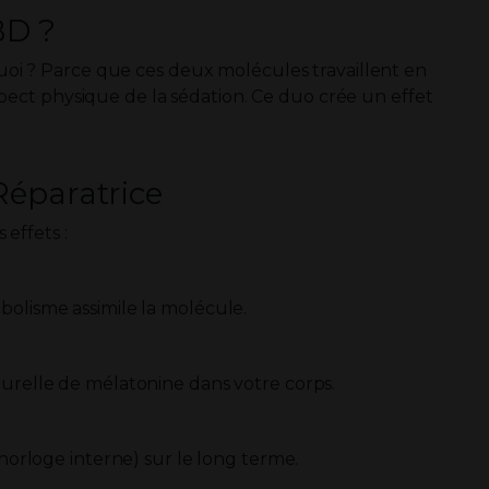
BD ?
oi ? Parce que ces deux molécules travaillent en
aspect physique de la sédation. Ce duo crée un effet
éparatrice
 effets :
bolisme assimile la molécule.
turelle de mélatonine dans votre corps.
(horloge interne) sur le long terme.