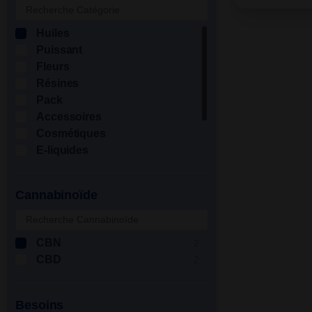
Huiles
Puissant
Fleurs
Résines
Pack
Accessoires
Cosmétiques
E-liquides
Infusions
Animaux
Cannabinoïde
Isolat
CBN
2
CBD
2
Besoins