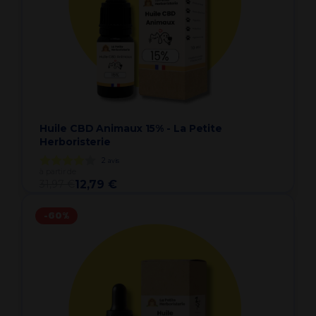
Huile CBD Animaux 15% - La Petite
Herboristerie
2
avis
à partir de
31,97 €
12,79 €
-60%