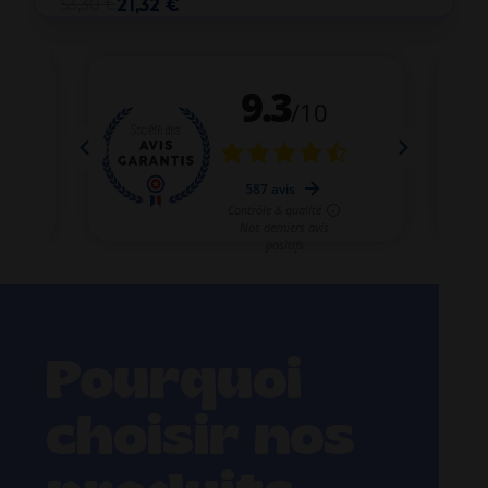
53,30 €
21,32 €
Pourquoi
choisir nos