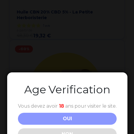
Huile CBN 20% CBD 5% - La Petite
Herboristerie
1
avis
à partir de
48,30 €
19,32 €
-60%
Age Verification
Vous devez avoir
18
ans pour visiter le site.
OUI