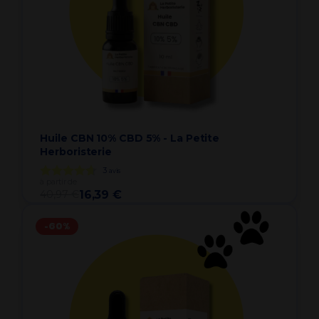
Huile CBN 10% CBD 5% - La Petite
Herboristerie
3
avis
à partir de
40,97 €
16,39 €
-60%