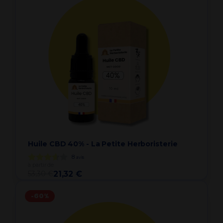
Huile CBD 40% - La Petite Herboristerie
8
avis
à partir de
53,30 €
21,32 €
-60%