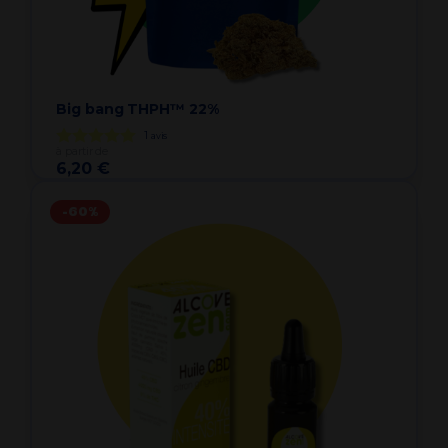
Big bang THPH™ 22%
1
avis
à partir de
6,20 €
-60%