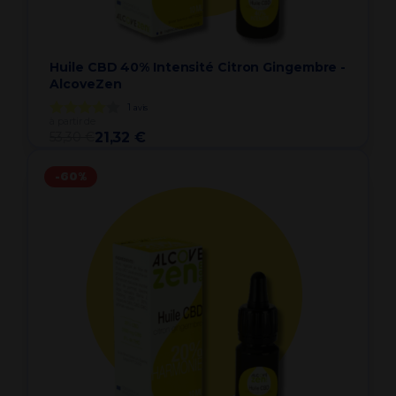
Huile CBD 40% Intensité Citron Gingembre -
AlcoveZen
1
avis
à partir de
53,30 €
21,32 €
-60%