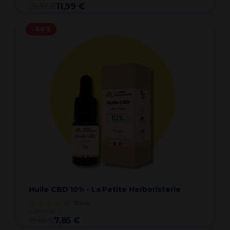
29,97 €
11,99 €
-60%
Huile CBD 10% - La Petite Herboristerie
10
avis
à partir de
19,63 €
7,85 €