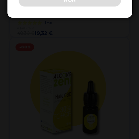
NON
Huile CBG 20% CBD 5% - La Petite
Herboristerie
1
avis
à partir de
48,30 €
19,32 €
-60%