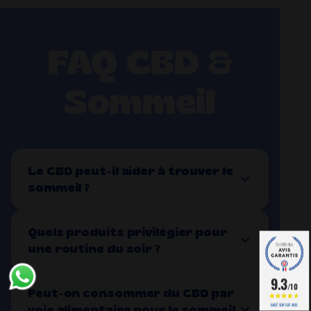
FAQ CBD &
Sommeil
Le CBD peut-il aider à trouver le
sommeil ?
Quels produits privilégier pour
une routine du soir ?
9.3
/10
Peut-on consommer du CBD par
BASÉ SUR 587 AVIS
voie alimentaire pour le sommeil