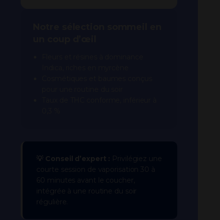
Notre sélection sommeil en
un coup d’œil
Fleurs et résines à dominance
Indica, riches en myrcène
Cosmétiques et baumes conçus
pour une routine du soir
Taux de THC conforme, inférieur à
0,3 %
💡 Conseil d’expert :
Privilégiez une
courte session de vaporisation 30 à
60 minutes avant le coucher,
intégrée à une routine du soir
régulière.