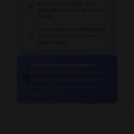
alimentaire à ingérer (non
proposée, conformité Novel
Food).
Vous attendez un effet garanti
sur un trouble du sommeil
diagnostiqué.
Durée de conservation :
Dans
des conditions optimales, les fleurs
⏱️
et résines CBD se conservent 6 à 12
mois sans perte significative de
qualité.