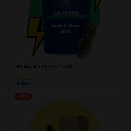
💎Nebula Nine NX9™ 32%
5
avis
à partir de
8,00 €
-60%