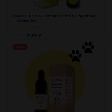
Huile CBD 20% Harmonie Citron Gingembre
- AlcoveZen
1
avis
à partir de
29,97 €
11,99 €
-60%