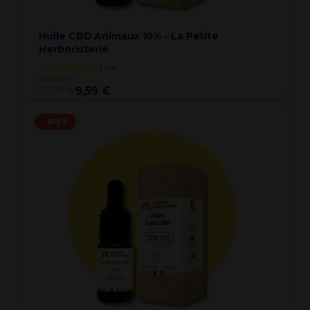
Huile CBD Animaux 10% - La Petite
Herboristerie
1
avis
à partir de
23,97 €
9,59 €
-60%