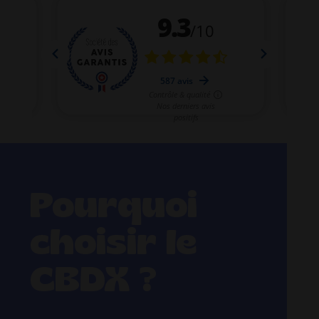
Pourquoi
choisir le
CBDX ?