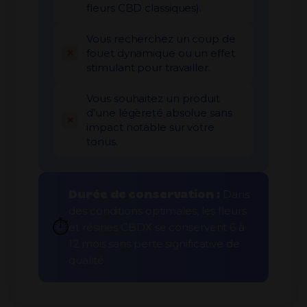
fleurs CBD classiques).
Vous recherchez un coup de
fouet dynamique ou un effet
stimulant pour travailler.
Vous souhaitez un produit
d’une légèreté absolue sans
impact notable sur votre
tonus.
Durée de conservation :
Dans
des conditions optimales, les fleurs
⏱️
et résines CBDX se conservent 6 à
12 mois sans perte significative de
qualité.