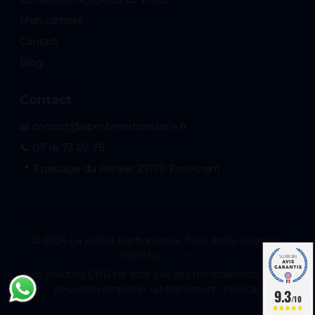
Mon compte
Contact
Blog
Contact
📧 contact@lapetiteherboristerie.fr
📞 07 66 73 02 78
📍 3 passage du Penker 29170 Fouesnant
© 2026 La Petite Herboristerie. Tous droits réservés.
Icons by
Icons8
Les produits CBD ne sont pas des médicaments et ne
peuvent remplacer un traitement médical.
9.3
/10