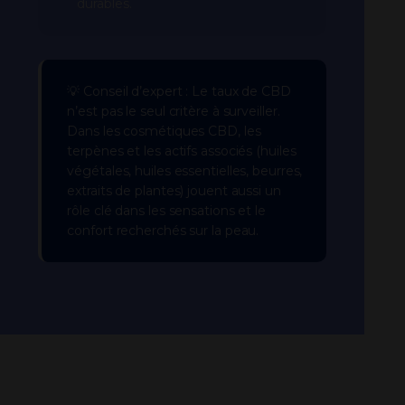
durables.
💡 Conseil d’expert : Le taux de CBD
n’est pas le seul critère à surveiller.
Dans les cosmétiques CBD, les
terpènes et les actifs associés (huiles
végétales, huiles essentielles, beurres,
extraits de plantes) jouent aussi un
rôle clé dans les sensations et le
confort recherchés sur la peau.