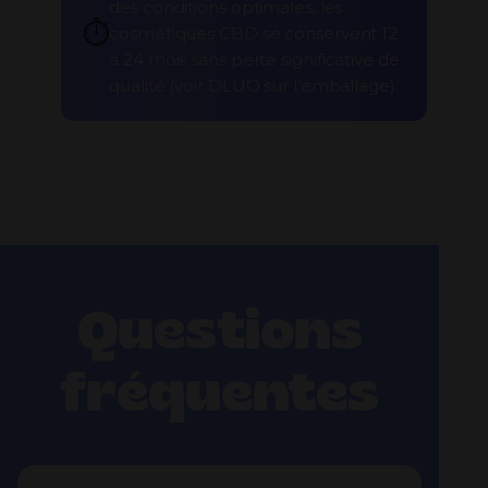
des conditions optimales, les
⏱️
cosmétiques CBD se conservent 12
à 24 mois sans perte significative de
qualité (voir DLUO sur l’emballage).
Questions
fréquentes