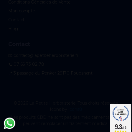
Conditions Générales de Vente
Mon compte
Contact
Blog
Contact
📧 contact@lapetiteherboristerie.fr
📞 07 66 73 02 78
📍 3 passage du Penker 29170 Fouesnant
© 2026 La Petite Herboristerie. Tous droits réservés.
Icons by
Icons8
Les produits CBD ne sont pas des médicaments et ne
peuvent remplacer un traitement médical.
9.3
/10