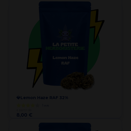
💎Lemon Haze RAF 32%
1
avis
à partir de
8,00 €