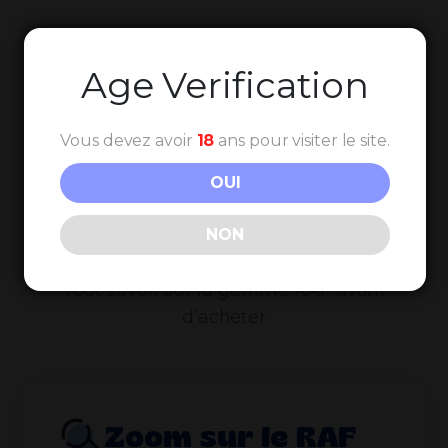
Age Verification
Vous devez avoir
18
ans pour visiter le site.
Guide Fleurs &
OUI
Résines RAF
NON
Tout savoir sur la gamme RAF avant
d’acheter
Zoom sur le RAF