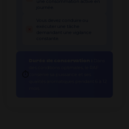
une consommation active en
journée.
Vous devez conduire ou
exécuter une tâche
demandant une vigilance
constante.
Durée de conservation :
Dans
des conditions optimales, le RAF
⏱️
conserve sa puissance et ses
qualités aromatiques pendant 6 à 12
mois.