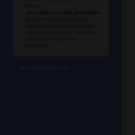
inédite.
Alternative nouvelle génération :
Spécialement conçu pour les
usagers chevronnés recherchant
une expérience plus marquée que
celle procurée par le CBD
traditionnel.
Nos produits RAF
Sélection rigoureuse de fleurs riches
en trichomes et de résines
concentrées à haute valeur
aromatique
Taux de THC strictement inférieur à
0,3 %, certifié conforme aux
réglementations françaises et
européennes
Transparence absolue grâce aux