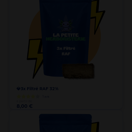
💎3x Filtré RAF 32%
1
avis
à partir de
8,00 €