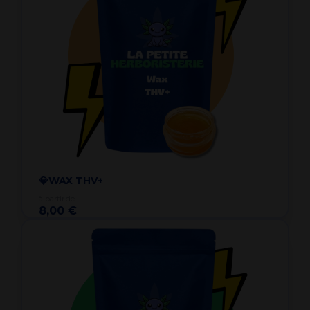
💎WAX THV+
à partir de
8,00 €