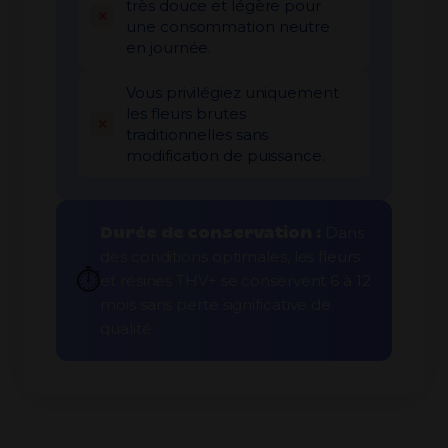
très douce et légère pour
une consommation neutre
en journée.
Vous privilégiez uniquement
les fleurs brutes
traditionnelles sans
modification de puissance.
Durée de conservation :
Dans
des conditions optimales, les fleurs
⏱️
et résines THV+ se conservent 6 à 12
mois sans perte significative de
qualité.