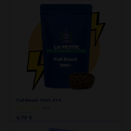
Full Reset THV+ 27%
3
avis
à partir de
6,70 €