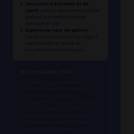
Sensation d’élévation et de
clarté :
Alie un apaisement corporel
profond à un ressenti mental
stimulant et clair.
Expérience haut de gamme :
Conçu sur mesure pour les usagers
expérimentés en quête de
nouvelles sensations légales.
Nos produits THV+
Sélection rigoureuse de fleurs
indoor et résines concentrées à
haute valeur aromatique
Taux de THC strictement inférieur à
0,3 %, en totale conformité avec les
lois françaises et européennes
Transparence totale grâce aux
analyses de laboratoires