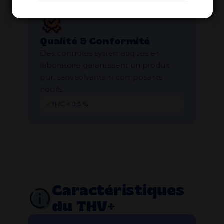
Qualité & Conformité
Des contrôles systématiques en
laboratoire garantissent un produit
pur, sans solvants ni composants
nocifs.
✓
THC < 0,3 %
Caractéristiques
du THV+