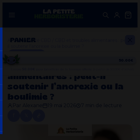
Aller
au
contenu
PANIER
Accueil
/
Santé CBD
/
CBD et troubles alimentaires : peut-
il soutenir l’anorexie ou la boulimie ?
Santé CBD
50.00€
CBD et troubles
Encore
50.00
€
pour bénéficier de la livraison offerte
(à partir de 50.00€ d'achat).
alimentaires : peut-il
soutenir l’anorexie ou la
boulimie ?
Votre panier est vide.
Par Alexane
19 mai 2026
7 min de lecture
f
𝕏