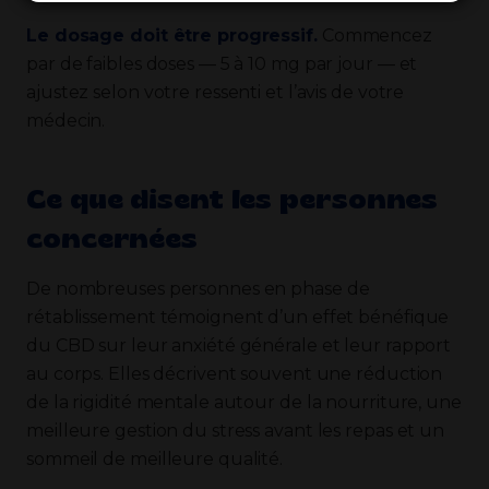
Le dosage doit être progressif.
Commencez
par de faibles doses — 5 à 10 mg par jour — et
ajustez selon votre ressenti et l’avis de votre
médecin.
Ce que disent les personnes
concernées
De nombreuses personnes en phase de
rétablissement témoignent d’un effet bénéfique
du CBD sur leur anxiété générale et leur rapport
au corps. Elles décrivent souvent une réduction
de la rigidité mentale autour de la nourriture, une
meilleure gestion du stress avant les repas et un
sommeil de meilleure qualité.