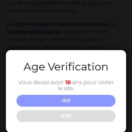
Il serait irresponsable d’aborder ce sujet sans
évoquer clairement les limites.
Le CBD n’est pas un traitement médical.
Les
troubles alimentaires
nécessitent un suivi
psychiatrique et nutritionnel spécialisé. Le
cannabidiol ne remplace en aucun cas cet
accompagnement.
Age Verification
Les interactions médicamenteuses existent.
Le CBD peut interférer avec certains
Vous devez avoir
18
ans pour visiter
antidépresseurs ou anxiolytiques. Consultez
le site.
toujours votre médecin avant de commencer.
OUI
Les recherches cliniques restent limitées.
Les
études sur le CBD et les
troubles alimentaires
NON
sont prometteuses, mais encore insuffisantes pour
établir des recommandations fermes.