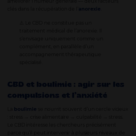
améliorer l’humeur générale — deux facteurs
clés dans la récupération de l’
anorexie
.
⚠️ Le CBD ne constitue pas un
traitement médical de l’anorexie. Il
s’envisage uniquement comme un
complément, en parallèle d’un
accompagnement thérapeutique
spécialisé.
CBD et boulimie : agir sur les
compulsions et l’anxiété
La
boulimie
se nourrit souvent d’un cercle vicieux
: stress → crise alimentaire → culpabilité → stress.
Le CBD intéresse les chercheurs précisément
parce qu’il peut intervenir à plusieurs niveaux de