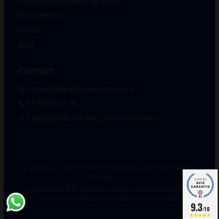
Conditions Générales de Vente
Mon compte
Contact
Blog
Contact
📧 contact@lapetiteherboristerie.fr
📞 07 66 73 02 78
📍 3 passage du Penker 29170 Fouesnant
© 2026 La Petite Herboristerie. Tous droits réservés.
Icons by
Icons8
Les produits CBD ne sont pas des médicaments et ne
peuvent remplacer un traitement médical.
9.3
/10