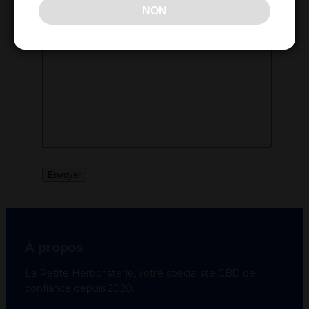
NON
Votre besoins
À propos
La Petite Herboristerie, votre spécialiste CBD de
confiance depuis 2020.