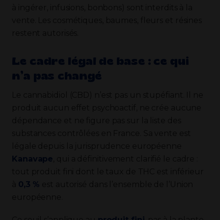
à ingérer, infusions, bonbons) sont interdits à la
vente. Les cosmétiques, baumes, fleurs et résines
restent autorisés.
Le cadre légal de base : ce qui
n’a pas changé
Le cannabidiol (CBD) n’est pas un stupéfiant. Il ne
produit aucun effet psychoactif, ne crée aucune
dépendance et ne figure pas sur la liste des
substances contrôlées en France. Sa vente est
légale depuis la jurisprudence européenne
Kanavape
, qui a définitivement clarifié le cadre :
tout produit fini dont le taux de THC est inférieur
à
0,3 %
est autorisé dans l’ensemble de l’Union
européenne.
Ce seuil s’applique au
produit fini
, pas à la plante