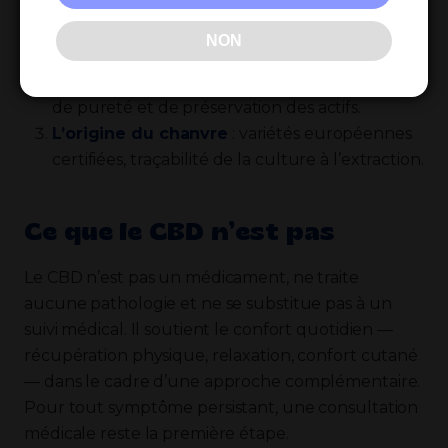
Le COA du lot
(pas d’un lot générique) : taux
exact de CBD, THC < 0,3 %, absence de
NON
contaminants et de solvants.
L’extraction au CO₂ supercritique
: garantie
de pureté et de préservation des actifs.
L’origine du chanvre
: variétés européennes
certifiées, traçabilité de la culture à l’extraction.
Ce que le CBD n’est pas
Le CBD n’est pas un médicament, ne traite
aucune pathologie et ne se substitue pas à un
suivi médical. Il soutient le confort quotidien —
récupération physique, relaxation, confort cutané
— dans le cadre d’une approche complémentaire.
Pour tout symptôme persistant, une consultation
médicale reste la première étape.