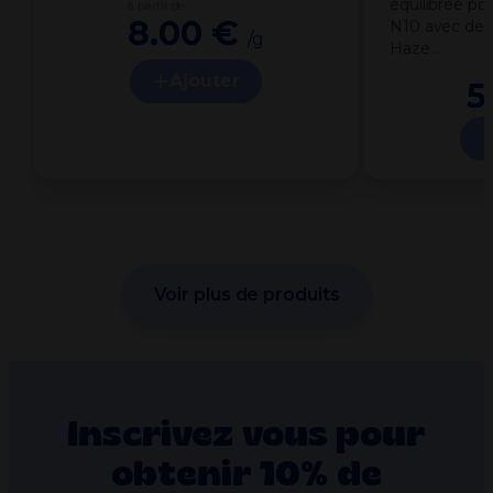
équilibrée po
à partir de
8.00 €
N10 avec deu
/g
Haze…
Ajouter
5
Voir plus de produits
Inscrivez vous pour
obtenir 10% de