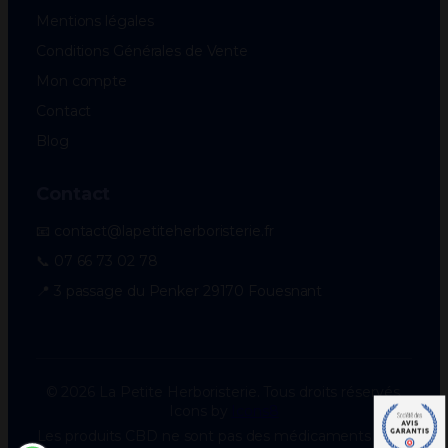
Mentions légales
Conditions Générales de Vente
Mon compte
Contact
Blog
Contact
📧 contact@lapetiteherboristerie.fr
📞 07 66 73 02 78
📍 3 passage du Penker 29170 Fouesnant
© 2026 La Petite Herboristerie. Tous droits réservés.
Icons by
Icons8
Les produits CBD ne sont pas des médicaments et ne