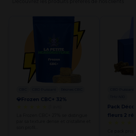
Découvrez les produits préférés de nos clients
CBC
CBD Puissant
Résines CBC
CBD Puissant
THV-N10
💎Frozen CBC+ 32%
★★★★★
Pack Déco
(1 avis)
fleurs 2 ré
La Frozen CBC+ 27% se distingue
par sa texture dense et cristalline et
★★★★
son profil…
Ce pack prop