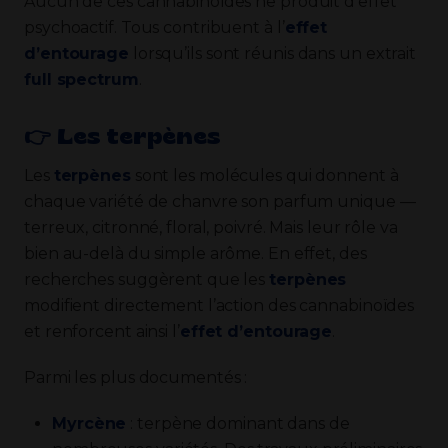
Aucun de ces cannabinoïdes ne produit d’effet
psychoactif. Tous contribuent à l’
effet
d’entourage
lorsqu’ils sont réunis dans un extrait
full spectrum
.
👉​ Les terpènes
Les
terpènes
sont les molécules qui donnent à
chaque variété de chanvre son parfum unique —
terreux, citronné, floral, poivré. Mais leur rôle va
bien au-delà du simple arôme. En effet, des
recherches suggèrent que les
terpènes
modifient directement l’action des cannabinoïdes
et renforcent ainsi l’
effet d’entourage
.
Parmi les plus documentés :
Myrcène
: terpène dominant dans de