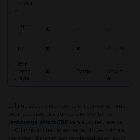
mineur
s
Terpèn
❌
✅
✅
es
THC
❌
❌
< 0,3 %
Effet
✅
d’ento
❌
Partiel
Maxim
urage
al
Le large spectre représente un bon compromis
pour les personnes qui veulent profiter de
l’
entourage effect CBD
sans aucune trace de
THC. En revanche, l’absence de THC — même à
des doses infimes et non psychoactives — réduit