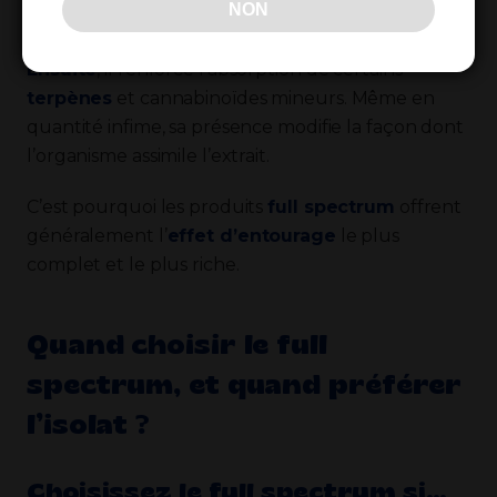
NON
l’anxiété.
Ensuite
, il renforce l’absorption de certains
terpènes
et cannabinoïdes mineurs. Même en
quantité infime, sa présence modifie la façon dont
l’organisme assimile l’extrait.
C’est pourquoi les produits
full spectrum
offrent
généralement l’
effet d’entourage
le plus
complet et le plus riche.
Quand choisir le full
spectrum, et quand préférer
l’isolat ?
Choisissez le full spectrum si…