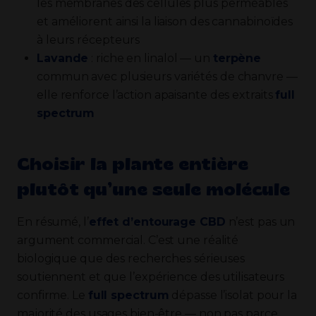
les membranes des cellules plus perméables
et améliorent ainsi la liaison des cannabinoïdes
à leurs récepteurs
Lavande
: riche en linalol — un
terpène
commun avec plusieurs variétés de chanvre —
elle renforce l’action apaisante des extraits
full
spectrum
Choisir la plante entière
plutôt qu’une seule molécule
En résumé, l’
effet d’entourage CBD
n’est pas un
argument commercial. C’est une réalité
biologique que des recherches sérieuses
soutiennent et que l’expérience des utilisateurs
confirme. Le
full spectrum
dépasse l’isolat pour la
majorité des usages bien-être — non pas parce