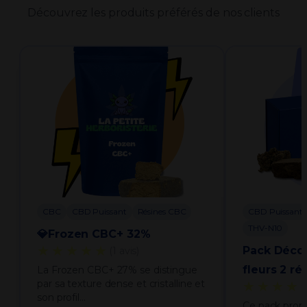
Découvrez les produits préférés de nos clients
CBC
CBD Puissant
Résines CBC
CBD Puissant
THV-N10
💎Frozen CBC+ 32%
★★★★★
Pack Déco
(1 avis)
fleurs 2 ré
La Frozen CBC+ 27% se distingue
par sa texture dense et cristalline et
★★★★
son profil…
Ce pack prop