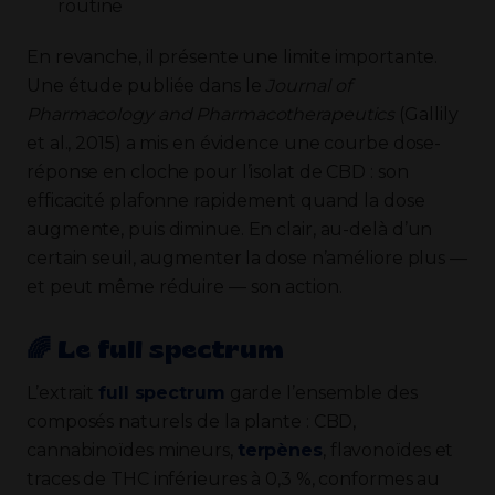
routine
En revanche, il présente une limite importante.
Une étude publiée dans le
Journal of
Pharmacology and Pharmacotherapeutics
(Gallily
et al., 2015) a mis en évidence une courbe dose-
réponse en cloche pour l’isolat de CBD : son
efficacité plafonne rapidement quand la dose
augmente, puis diminue. En clair, au-delà d’un
certain seuil, augmenter la dose n’améliore plus —
et peut même réduire — son action.
​🌈​ Le full spectrum
L’extrait
full spectrum
garde l’ensemble des
composés naturels de la plante : CBD,
cannabinoïdes mineurs,
terpènes
, flavonoïdes et
traces de THC inférieures à 0,3 %, conformes au