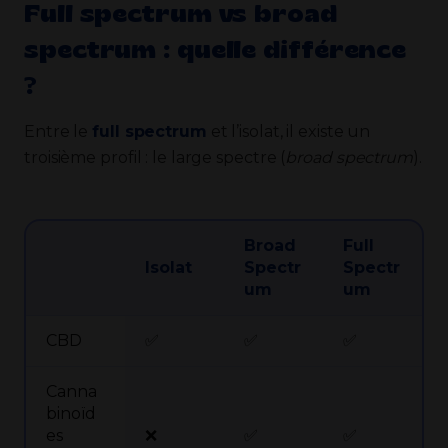
Full spectrum vs broad
spectrum : quelle différence
?
Entre le
full spectrum
et l’isolat, il existe un
troisième profil : le large spectre (
broad spectrum
).
Broad
Full
Isolat
Spectr
Spectr
um
um
CBD
✅
✅
✅
Canna
binoïd
es
❌
✅
✅