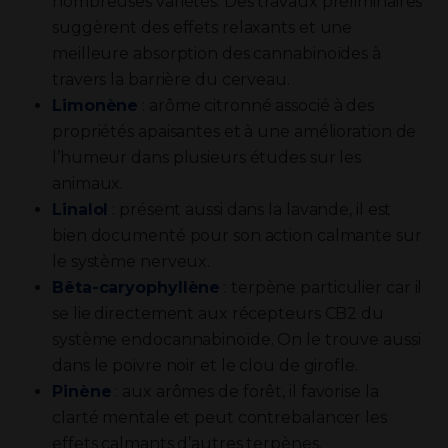
nombreuses variétés. Des travaux préliminaires
suggèrent des effets relaxants et une
meilleure absorption des cannabinoïdes à
travers la barrière du cerveau.
Limonène
: arôme citronné associé à des
propriétés apaisantes et à une amélioration de
l’humeur dans plusieurs études sur les
animaux.
Linalol
: présent aussi dans la lavande, il est
bien documenté pour son action calmante sur
le système nerveux.
Bêta-caryophyllène
: terpène particulier car il
se lie directement aux récepteurs CB2 du
système endocannabinoïde. On le trouve aussi
dans le poivre noir et le clou de girofle.
Pinène
: aux arômes de forêt, il favorise la
clarté mentale et peut contrebalancer les
effets calmants d’autres terpènes.