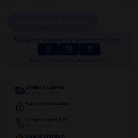
Choisir la quantité
AJOUTER AU PANIER
Expédi​tion aujourd’hui si commande avant :
0
53
13
h
min
sec
Livraison discrète 24/48 heures Colissimo
Livraison Express
Reçu en 24-48h
Paiement Sécurisé
100% protégé
Service client 7j/7
Via WhatsApp
Qualité Premium