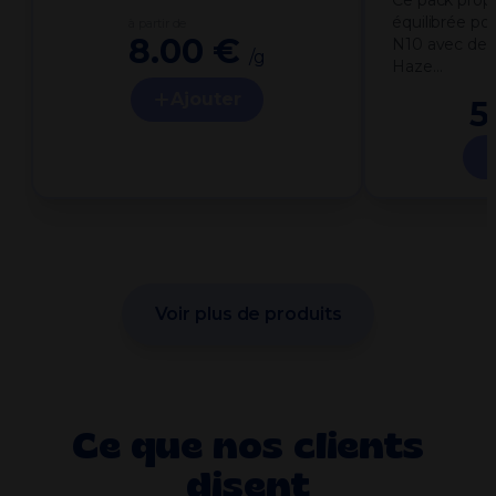
équilibrée po
à partir de
8.00 €
N10 avec deu
/g
Haze…
Ajouter
5
Voir plus de produits
Ce que nos clients
disent