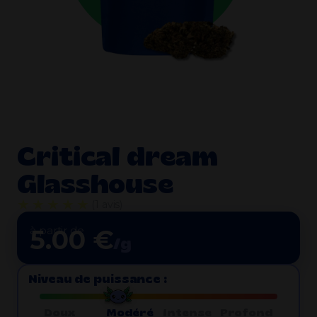
Critical dream
Glasshouse
★★★★★
(1 avis)
à partir de
5.00 €
/g
Niveau de puissance :
Doux
Modéré
Intense
Profond