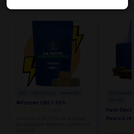
Découvrez les produits préférés de nos clients
CBC
CBD Puissant
Résines CBC
CBD Puissant
THV-N10
💎Frozen CBC+ 32%
★★★★★
Pack Déco
(1 avis)
fleurs 2 ré
La Frozen CBC+ 27% se distingue
par sa texture dense et cristalline et
★★★★
son profil…
Ce pack prop