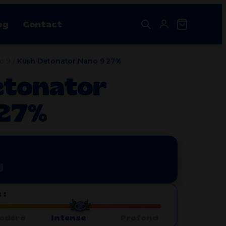
og
Contact
o 9
/
Kush Detonator Nano 9 27%
Destockage CBD
etonator
Nos bestsellers
shouse
 27%
Pack Découverte CB9 4 résines
59.90
€
Triple Gold 3X Filtré
Plage
14.40
€
–
248.00
€
de
g
prix :
14.40€
à
 :
248.00€
odéré
Intense
Profond