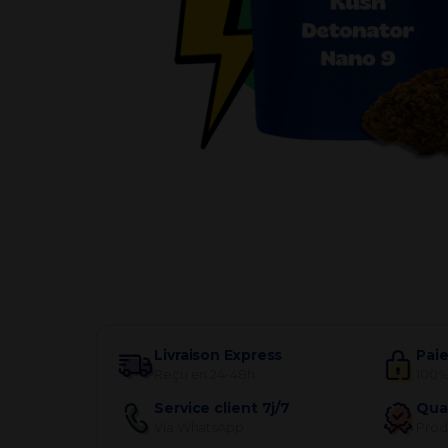
Par besoin
Livraison Express
Pai
Reçu en 24-48h
100%
Service client 7j/7
Qua
Via WhatsApp
Produ