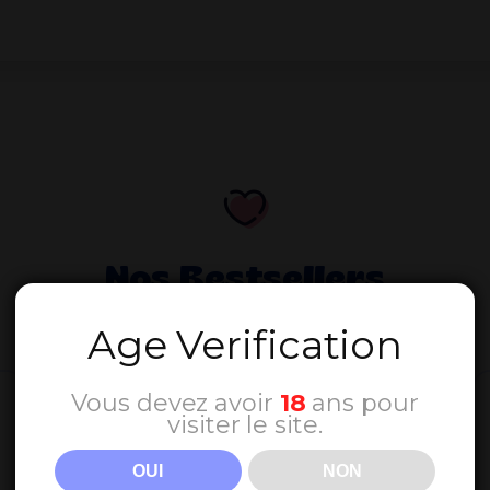
Nos Bestsellers
Découvrez les produits préférés de nos clients
Age Verification
Vous devez avoir
18
ans pour
visiter le site.
OUI
NON