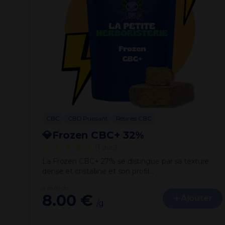
CBC
CBD Puissant
Résines CBC
💎Frozen CBC+ 32%
★★★★★
(1 avis)
La Frozen CBC+ 27% se distingue par sa texture
dense et cristalline et son profil…
à partir de
8.00 €
Ajouter
/g