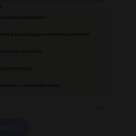
:
Je débute par où ?
de calme et d'équilibre
 Nano 9 accompagne vos besoins quotidiens
et passion du produit
e et authentique
ançaise + certifié laboratoire
ANIER