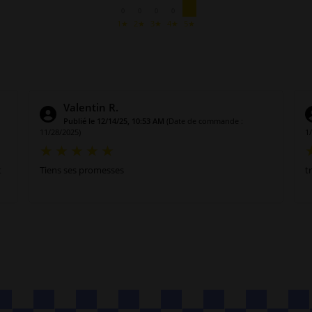
0
0
0
0
1★
2★
3★
4★
5★
Valentin R.
Publié le 12/14/25, 10:53 AM
(Date de commande :
11/28/2025)
1
t
Tiens ses promesses
t