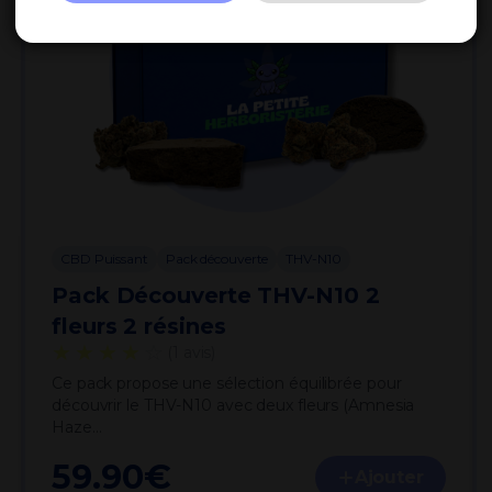
CBD Puissant
Pack découverte
THV-N10
Pack Découverte THV-N10 2
fleurs 2 résines
★★★★
☆
(1 avis)
Ce pack propose une sélection équilibrée pour
découvrir le THV-N10 avec deux fleurs (Amnesia
Haze…
59.90
€
Ajouter