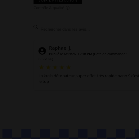
VOIR L'ATTESTATION
Contrôle & qualité
Raphael J.
Publié le 6/19/26, 12:18 PM
(Date de commande :
6/5/2026)
La kush détonateur,super effet très rapide nano 9 c'es
le top