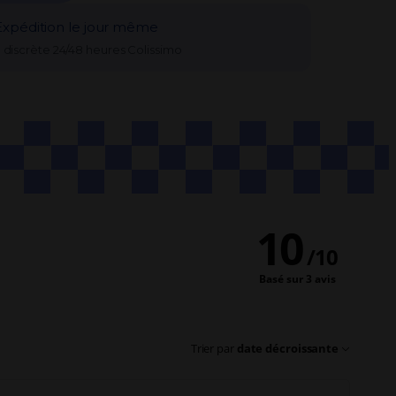
Expédition le jour même
n discrète 24/48 heures Colissimo
10
/
10
Basé sur 3 avis
Trier par
date décroissante