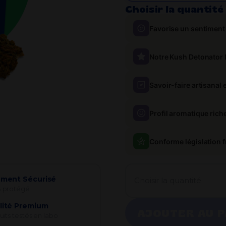
Choisir la quantité 
Favorise un sentiment 
Notre Kush Detonator
Savoir-faire artisanal 
Profil aromatique rich
Conforme législation fr
ement Sécurisé
Choisir la quantité
 protégé
lité Premium
AJOUTER AU P
its testés en labo