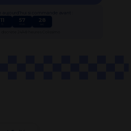
n aujourd’hui si commande avant :
11
57
27
h
min
sec
n discrète 24/48 heures Colissimo