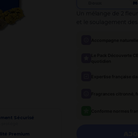
Doux
M
Un mélange de 2 fleurs
et le soulagement des
Accompagne naturellem
Le Pack Découverte CBD
quotidien
Expertise française 
Fragrances citronné, fr
Conforme normes franç
ement Sécurisé
 protégé
AJO
lité Premium