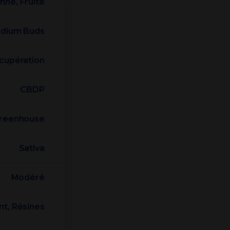
nné, Fruité
dium Buds
écupération
CBDP
reenhouse
Sativa
Modéré
nt, Résines