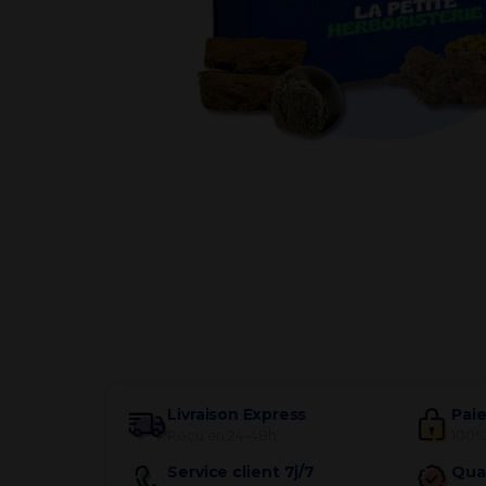
Par besoin
Livraison Express
Pai
Reçu en 24-48h
100%
Service client 7j/7
Qua