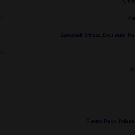
Citro
Me
r
Sommeil, Stress, Douleurs, R
de
G
e
Fleurs, Pack, Puissa