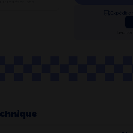
its testés en labo
Expédi​tio
Livraiso
echnique