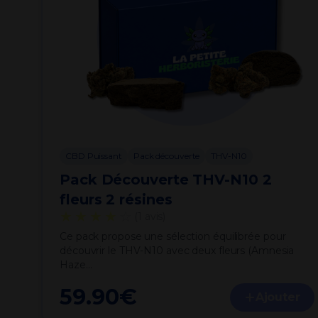
CBD Puissant
Pack découverte
THV-N10
Pack Découverte THV-N10 2
fleurs 2 résines
★★★★
☆
(1 avis)
Ce pack propose une sélection équilibrée pour
découvrir le THV-N10 avec deux fleurs (Amnesia
Haze…
59.90
€
Ajouter