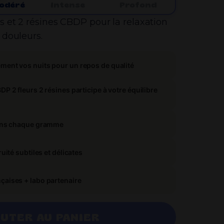
odéré
Intense
Profond
Je débute par où ?
 et 2 résines CBDP pour la relaxation
 douleurs.
ent vos nuits pour un repos de qualité
P 2 fleurs 2 résines participe à votre équilibre
dans chaque gramme
uité subtiles et délicates
aises + labo partenaire
UTER AU PANIER