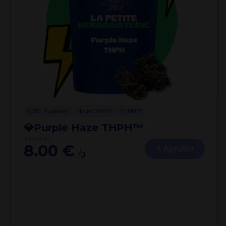
CBD Puissant
Fleurs THPH
THPH™
💎Purple Haze THPH™
à partir de
8.00 €
Ajouter
/g