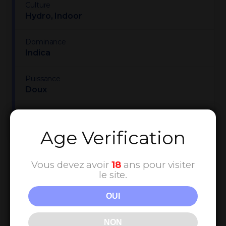
Culture
Hydro, Indoor
Dominance
Indica
Puissance
Doux
Catégorie
Fleurs, Pack, Puissant
Age Verification
Vous devez avoir
18
ans pour visiter
le site.
OUI
Nos Bestsellers
NON