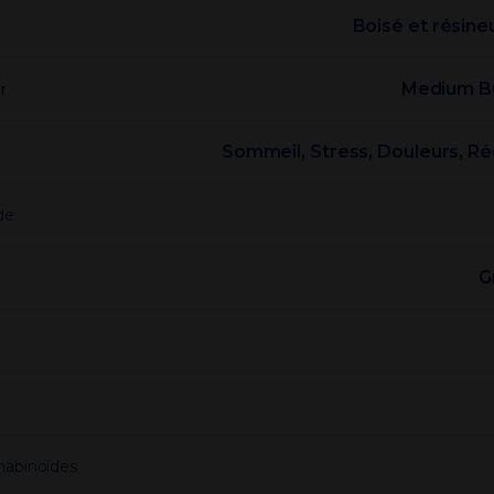
Boisé et résine
Medium B
r
Sommeil, Stress, Douleurs, R
de
G
e
nabinoïdes