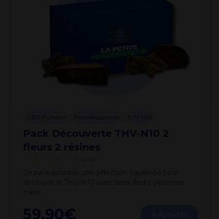
CBD Puissant
Pack découverte
THV-N10
Pack Découverte THV-N10 2
fleurs 2 résines
★★★★
☆
(1 avis)
Ce pack propose une sélection équilibrée pour
découvrir le THV-N10 avec deux fleurs (Amnesia
Haze…
59.90
€
Ajouter