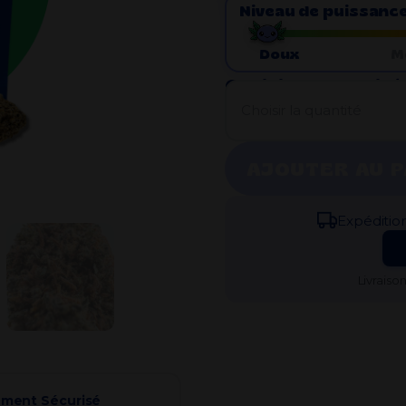
Niveau de puissance
Doux
M
Choisir la quantité 
Choisir la quantité
AJOUTER AU P
Expédi​tio
Livraiso
ement Sécurisé