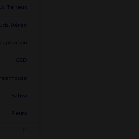
ux, Terreux
uds, Aérée
écupération
CBD
reenhouse
Sativa
Fleurs
11