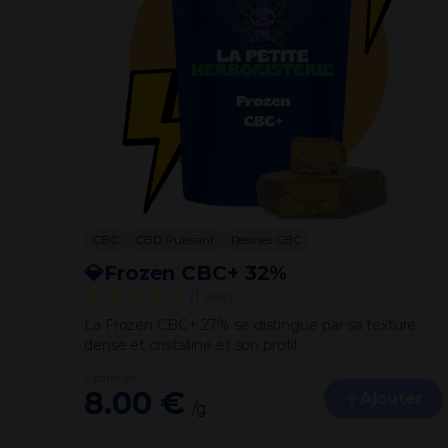
CBC
CBD Puissant
Résines CBC
💎Frozen CBC+ 32%
★★★★★
(1 avis)
La Frozen CBC+ 27% se distingue par sa texture
dense et cristalline et son profil…
à partir de
8.00 €
Ajouter
/g