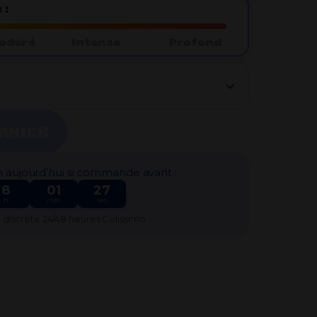
 :
Je débute par où ?
odéré
Intense
Profond
:
ANIER
n aujourd’hui si commande avant :
8
01
26
h
min
sec
n discrète 24/48 heures Colissimo