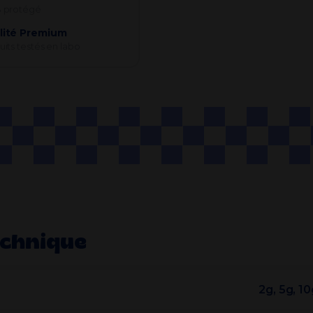
 protégé
lité Premium
its testés en labo
echnique
2g, 5g, 1