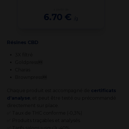
à partir de
6.70 €
/g
Résines CBD
3X filtré
Goldpress🆕
Charas
Brownpress🆕
Chaque produit est accompagné de
certificats
d’analyse
, et peut être testé ou précommandé
directement sur place.
✅ Taux de THC conforme (-0,3%)
✅ Produits traçables et analysés
✅ Tarifs salons jusqu’à -40%