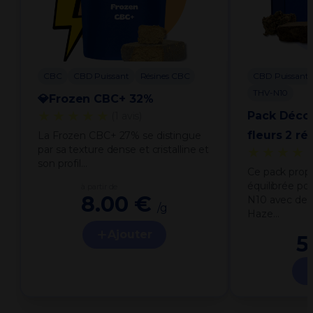
CBC
CBD Puissant
Résines CBC
CBD Puissant
THV-N10
💎Frozen CBC+ 32%
★★★★★
Pack Déco
(1 avis)
fleurs 2 ré
La Frozen CBC+ 27% se distingue
par sa texture dense et cristalline et
★★★★
son profil…
Ce pack prop
équilibrée po
à partir de
8.00 €
N10 avec deu
/g
Haze…
Ajouter
5