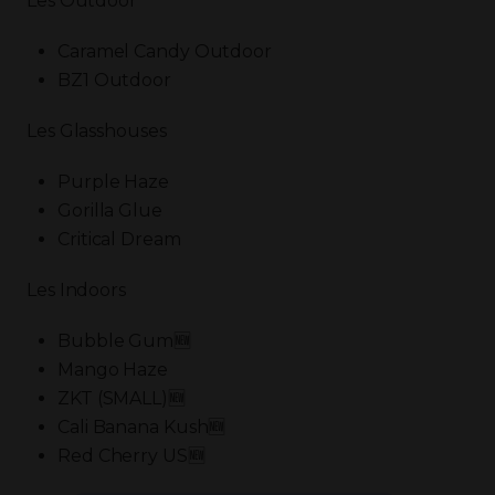
Les Outdoor
Caramel Candy Outdoor
BZ1 Outdoor
Les Glasshouses
Purple Haze
Gorilla Glue
Critical Dream
Les Indoors
Bubble Gum🆕
Mango Haze
ZKT (SMALL)🆕
Cali Banana Kush🆕
Red Cherry US🆕