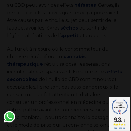
au CBD peut avoir des effets
néfastes
. Certes, ils
ne sont pas plus graves que ceux qui pourraient
être causés par le thc. Le sujet peut sentir de la
fatigue, avoir les lèvres
sèches
ou sentir de
légères altérations de l’
appétit
et du poids.
Au fur et à mesure où le consommateur du
chanvre récréatif ou du
cannabis
thérapeutique
réduit sa dose, les sensations
inconfortables disparaissent. En somme, les
effets
secondaires
de l’huile de CBD sont mineurs et
acceptables. Ils ne sont pas aussi dangereux si le
consommateur fait attention. Il doit alors
consulter un professionnel en médecine ou en
naturopathie avant de commencer sa prise. De
cette manière, il pourra connaître le dosage idéal
9.3
/10
et le mode de prise qui lui convienne selon ses
BASÉ SUR 587 AVIS