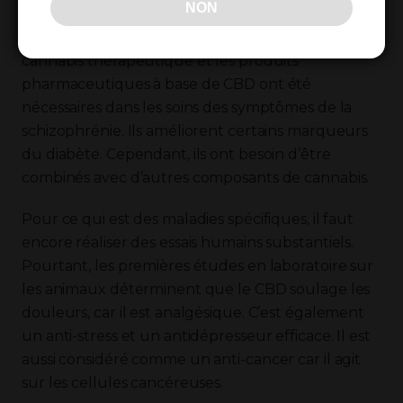
NON
Dans d’autres tests préliminaires, l’huile de
cannabis thérapeutique et les produits
pharmaceutiques à base de CBD ont été
nécessaires dans les soins des symptômes de la
schizophrénie. Ils améliorent certains marqueurs
du diabète. Cependant, ils ont besoin d’être
combinés avec d’autres composants de cannabis.
Pour ce qui est des maladies spécifiques, il faut
encore réaliser des essais humains substantiels.
Pourtant, les premières études en laboratoire sur
les animaux déterminent que le CBD soulage les
douleurs, car il est analgésique. C’est également
un anti-stress et un antidépresseur efficace. Il est
aussi considéré comme un anti-cancer car il agit
sur les cellules cancéreuses.