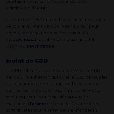
produisent maintenant des composants
chimiques différents.
La teneur en THC du cbd huile à base de cannabis
peut aller au-delà de 0,3%. Néanmoins, il peut
encore renfermer de si petites quantités
de
psychoactif
qu’elle ne crée pas un effet
«high» ou
psychotrope
.
Isolat de CBD
Le CBD isolé est un « CBD pur ». L’isolat de CBD
s’agit d’une extraction qui divise le CBD de tous les
autres composants du cannabis. Dans la plupart
des cas, les isolats de CBD sont purs à 99,9%. Ce
sont des produits qui sont dépourvus de
molécules d’
arôme
de terpène. Ces dernières
sont utilisées pour ajouter de la profondeur à