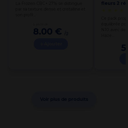
fleurs 2 ré
La Frozen CBC+ 27% se distingue
par sa texture dense et cristalline et
★★★★
son profil…
Ce pack prop
équilibrée po
à partir de
8.00 €
N10 avec deu
/g
Haze…
Ajouter
5
Voir plus de produits