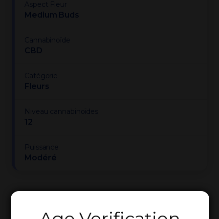
Aspect Fleur
Medium Buds
Cannabinoïde
CBD
Catégorie
Fleurs
Niveau cannabinoïdes
12
Puissance
Modéré
Age Verification