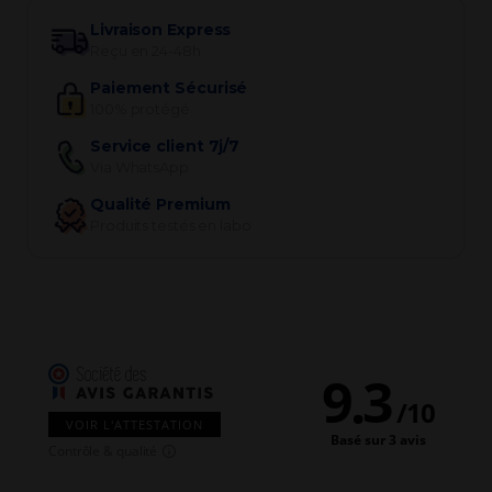
Livraison Express
Reçu en 24-48h
Paiement Sécurisé
100% protégé
Service client 7j/7
Via WhatsApp
Qualité Premium
Produits testés en labo
9.3
/
10
VOIR L'ATTESTATION
Basé sur 3 avis
Contrôle & qualité