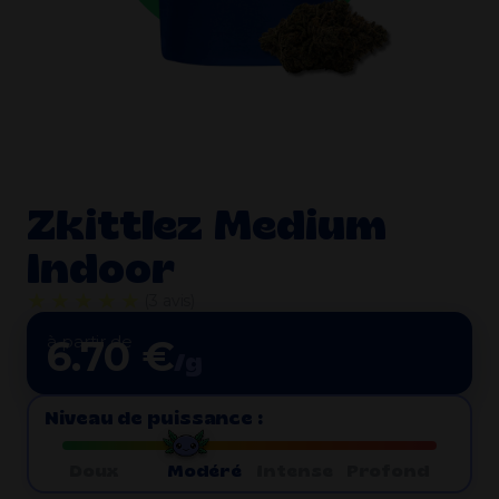
Zkittlez Medium
Indoor
★★★★★
(3 avis)
à partir de
6.70 €
/g
Niveau de puissance :
Doux
Modéré
Intense
Profond