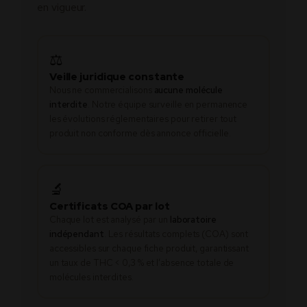
en vigueur.
⚖️
Veille juridique constante
Nous ne commercialisons
aucune molécule
interdite
. Notre équipe surveille en permanence
les évolutions réglementaires pour retirer tout
produit non conforme dès annonce officielle.
🔬
Certificats COA par lot
Chaque lot est analysé par un
laboratoire
indépendant
. Les résultats complets (COA) sont
accessibles sur chaque fiche produit, garantissant
un taux de THC < 0,3 % et l’absence totale de
molécules interdites.