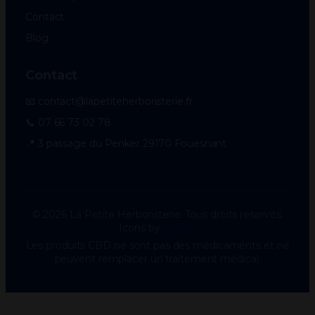
Contact
Blog
Contact
📧 contact@lapetiteherboristerie.fr
📞 07 66 73 02 78
📍 3 passage du Penker 29170 Fouesnant
© 2026 La Petite Herboristerie. Tous droits réservés.
Icons by
Icons8
Les produits CBD ne sont pas des médicaments et ne
peuvent remplacer un traitement médical.