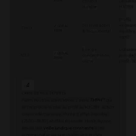
2026
confort
utilisate
durable
H3CBN
Profils
Sérénité active
exigeant
✓ LÉGAL
THQX
2026
& focus mental
équilibre
esprit
Énergie,
Utilisati
✓ LÉGAL
NX9
concentration,
journée/
2026
clarté
profils ac
🔬
L’AVIS DE NOS EXPERTS
Parmi nos trois alternatives, c’est le
THPH™
qui
se rapproche le plus du profil du H3CBN : action
corporelle marquée, durée d’effet étendue
(2h30–3h30) et idéal en soirée. Notre équipe
assure une
veille juridique constante
et ne
commercialise aucune molécule interdite.