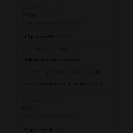
ALTERNATIVE #2
THQX
SÉRÉNITÉ ACTIVE & ÉQUILIBRE
Légal & certifié
en France
✓
Vente libre, sans risque pénal
✓
Relaxation physique & lucidité
✓
Équilibre corps-esprit pour profils exigeants
✓
Innovation exclusive La Petite Herboristerie
✓
ALTERNATIVE #3
NX9
CONFORT & PERFORMANCE
Légal & certifié
en France
✓