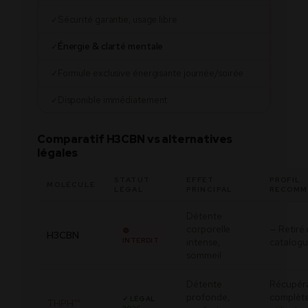
Sécurité garantie, usage libre
✓
Énergie & clarté mentale
✓
Formule exclusive énergisante journée/soirée
✓
Disponible immédiatement
✓
Comparatif H3CBN vs alternatives
légales
STATUT
EFFET
PROFIL
MOLÉCULE
LÉGAL
PRINCIPAL
RECOMM
Détente
corporelle
— Retiré
🚫
H3CBN
INTERDIT
intense,
catalog
sommeil
Détente
Récupér
profonde,
complète
✓ LÉGAL
THPH™