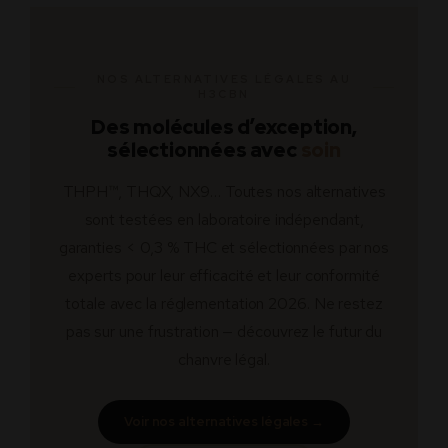
par un laboratoire indépendant
. Les
effet enveloppant et sédatif sans risque
davantage taillé pour une utilisation en
certificats d’analyse (COA) sont disponibles
juridique.
journée ou début de soirée, avec un profil
sur chaque fiche produit et attestent du taux
énergisant et mental. En cas de doute, notre
de THC (< 0,3 %) et de l’absence totale de
NOS ALTERNATIVES LÉGALES AU
H3CBN
équipe est disponible 7j/7 pour vous
molécules interdites. La transparence
orienter en quelques questions.
Des molécules d’exception,
analytique est au cœur de notre
sélectionnées avec
soin
engagement qualité.
THPH™, THQX, NX9… Toutes nos alternatives
sont testées en laboratoire indépendant,
garanties < 0,3 % THC et sélectionnées par nos
experts pour leur efficacité et leur conformité
totale avec la réglementation 2026. Ne restez
pas sur une frustration — découvrez le futur du
chanvre légal.
Voir nos alternatives légales →