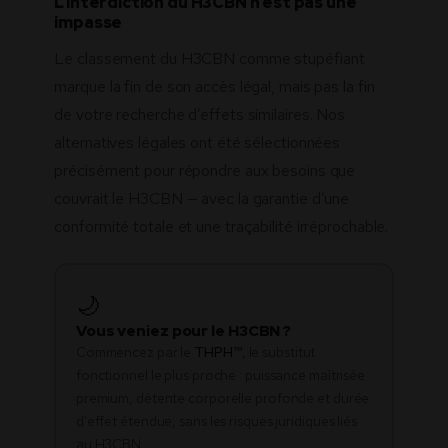
L’interdiction du H3CBN n’est pas une
impasse
Le classement du H3CBN comme stupéfiant
marque la fin de son accès légal, mais pas la fin
de votre recherche d’effets similaires. Nos
alternatives légales ont été sélectionnées
précisément pour répondre aux besoins que
couvrait le H3CBN — avec la garantie d’une
conformité totale et une traçabilité irréprochable.
🌙
Vous veniez pour le H3CBN ?
Commencez par le
THPH™
, le substitut
fonctionnel le plus proche : puissance maîtrisée
premium, détente corporelle profonde et durée
d’effet étendue, sans les risques juridiques liés
au H3CBN.