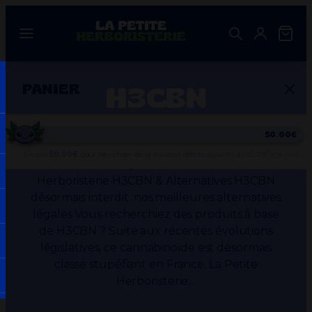
Aller
au
contenu
H3CBN
PANIER
H3CBN interdit : nos meilleures alternatives
50.00€
légales | La Petite Herboristerie 🌿
Encore
50.00
€
pour bénéficier de la livraison offerte
(à partir de 50.00€ d'achat).
Cannabinoïdes légaux Guide 2026 · La Petite
Herboristerie H3CBN & Alternatives H3CBN
désormais interdit :nos meilleures alternatives
légales Vous recherchiez des produits à base
Votre panier est vide.
de H3CBN ? Suite aux récentes évolutions
législatives, ce cannabinoïde est désormais
classé stupéfiant en France. La Petite
Herboristerie…