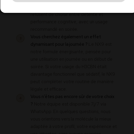
idéale pour les profils exigeants qui
refusent de choisir entre détente et
performance cognitive, avec un usage
recommandé en soirée.
Vous cherchez également un effet
3
dynamisant pour la journée ?
Le NX9 est
notre formule énergisante, pensée pour
une utilisation en journée ou en début de
soirée. Si votre usage du H3CBN était
davantage fonctionnel que sédatif, le NX9
peut compléter votre routine de manière
légale et efficace.
Vous n’êtes pas encore sûr de votre choix
4
?
Notre équipe est disponible 7j/7 via
WhatsApp. En quelques questions, nous
vous orientons vers la molécule la mieux
adaptée à votre profil, votre expérience et