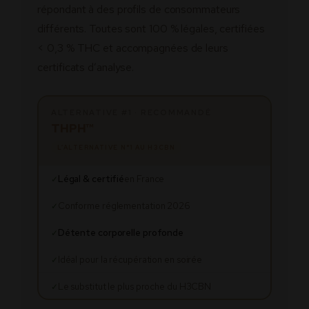
répondant à des profils de consommateurs
différents. Toutes sont 100 % légales, certifiées
< 0,3 % THC et accompagnées de leurs
certificats d’analyse.
ALTERNATIVE #1 · RECOMMANDÉ
THPH™
L’ALTERNATIVE N°1 AU H3CBN
Légal & certifié
en France
✓
Conforme réglementation 2026
✓
Détente corporelle profonde
✓
Idéal pour la récupération en soirée
✓
Le substitut le plus proche du H3CBN
✓