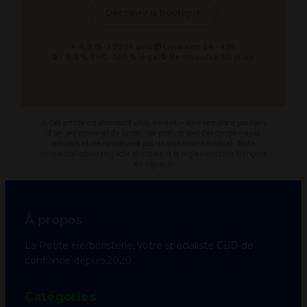
Découvrir la boutique
⭐ 4,9/5 · 1 200+ avis
📦 Livraison 24–48h
🔒 < 0,3 % THC · 100 % légal
🔄 Remboursé 30 jours
⚠️ Cet article est informatif uniquement — il ne remplace pas l’avis
d’un professionnel de santé. Nos produits sont des compléments
naturels et ne constituent pas un traitement médical. Toute
commercialisation respecte strictement la réglementation française
en vigueur.
À propos
La Petite Herboristerie, votre spécialiste CBD de
confiance depuis 2020.
Catégories