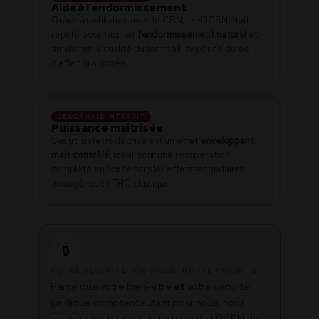
Aide à l’endormissement
Grâce à sa filiation avec le CBN, le H3CBN était
réputé pour faciliter
l’endormissement naturel
et
améliorer la qualité du sommeil, avec une durée
d’effet prolongée.
DÉSORMAIS INTERDIT
Puissance maîtrisée
Ses utilisateurs décrivaient un effet
enveloppant
mais contrôlé
, idéal pour une récupération
complète en soirée sans les effets secondaires
anxiogènes du THC classique.
🔒
VOTRE SÉCURITÉ JURIDIQUE, NOTRE PRIORITÉ
Parce que votre bien-être
et
votre sécurité
juridique comptent autant pour nous, nous
avons retiré tout produit à base de H3CBN de