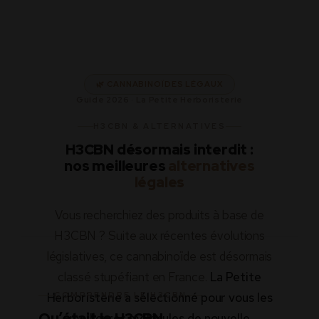
🌿 CANNABINOÏDES LÉGAUX
Guide 2026 · La Petite Herboristerie
H3CBN & ALTERNATIVES
H3CBN désormais interdit :
nos meilleures
alternatives
légales
Vous recherchiez des produits à base de
H3CBN ? Suite aux récentes évolutions
législatives, ce cannabinoïde est désormais
classé stupéfiant en France.
La Petite
Herboristerie a sélectionné pour vous les
COMPRENDRE LE H3CBN
Qu’était le H3CBN,
meilleures molécules de nouvelle