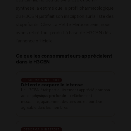
synthèse, a estimé que le profil pharmacologique
du H3CBN justifiait son inscription sur la liste des
stupéfiants. Chez La Petite Herboristerie, nous
avons retiré tout produit à base de H3CBN dès
l’annonce officielle.
Ce que les consommateurs appréciaient
dans le H3CBN
DÉSORMAIS INTERDIT
Détente corporelle intense
Le H3CBN était particulièrement apprécié pour son
action
physique profonde
— relâchement
musculaire, apaisement des tensions et lourdeur
agréable dans les membres.
DÉSORMAIS INTERDIT