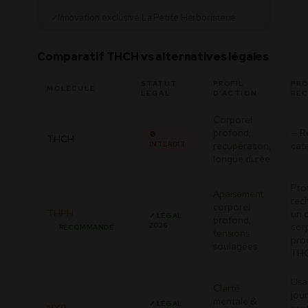
Innovation exclusive La Petite Herboristerie
✓
Comparatif THCH vs alternatives légales
STATUT
PROFIL
PRO
MOLÉCULE
LÉGAL
D’ACTION
RE
Corporel
profond,
— R
🚫
THCH
INTERDIT
récupération,
cat
longue durée
Prof
Apaisement
rec
corporel
THPH
un 
✓ LÉGAL
profond,
2026
cor
RECOMMANDÉ
tensions
pro
soulagées
TH
Usa
Clarté
jou
mentale &
✓ LÉGAL