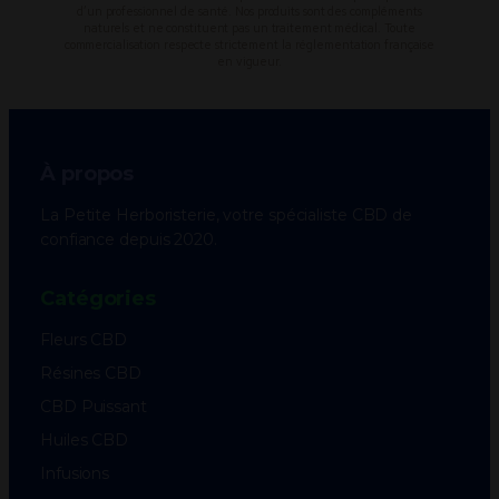
d’un professionnel de santé. Nos produits sont des compléments
naturels et ne constituent pas un traitement médical. Toute
commercialisation respecte strictement la réglementation française
en vigueur.
À propos
La Petite Herboristerie, votre spécialiste CBD de
confiance depuis 2020.
Catégories
Fleurs CBD
Résines CBD
CBD Puissant
Huiles CBD
Infusions