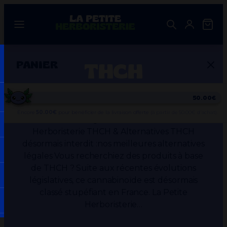
Aller
au
contenu
THCH
PANIER
THCH interdit : nos meilleures alternatives
50.00€
légales — La Petite Herboristerie 🌿
Encore
50.00
€
pour bénéficier de la livraison offerte
(à partir de 50.00€ d'achat).
Cannabinoïdes légaux Guide 2026 · La Petite
Herboristerie THCH & Alternatives THCH
désormais interdit :nos meilleures alternatives
légales Vous recherchiez des produits à base
Votre panier est vide.
de THCH ? Suite aux récentes évolutions
législatives, ce cannabinoïde est désormais
classé stupéfiant en France. La Petite
Herboristerie…