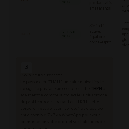
NX9
prof
productivité,
2026
ori
effet mental
per
Prof
Sérénité
exi
active,
✓ LÉGAL
THQX
app
équilibre
2026
glo
corps-esprit
bie
🔬
L’AVIS DE NOS EXPERTS
Le passage du THCH à une alternative légale
ne signifie pas faire un compromis. Le
THPH
a
été identifié comme la molécule la plus proche
du profil corporel apaisant du THCH — effet
corporel, récupération, soirée. Notre équipe
est disponible 7j/7 via WhatsApp pour vous
orienter selon votre profil et vos habitudes de
consommation.