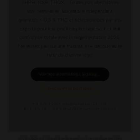
THPH, NX9, THQX… Toutes nos alternatives
sont testées en laboratoire indépendant,
garanties < 0,3 % THC et sélectionnées par nos
experts pour leur profil corporel apaisant et leur
conformité totale avec la réglementation 2026.
Ne restez pas sur une frustration — découvrez le
futur du chanvre légal.
Voir nos alternatives légales →
Découvrir la boutique
⭐ 4,9/5 · 1 200+ avis
📦 Livraison 24–48h
🔒 < 0,3 % THC · 100 % légal
🔄 Remboursé 30 jours
⚠️ Cet article est informatif uniquement — il ne remplace pas l’avis