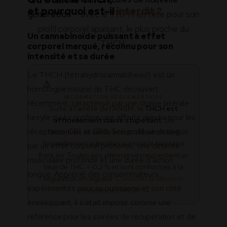
et pourquoi est-il
interdit ?
génération
— avec le THPH en tête pour son
profil corporel apaisant, le plus proche du
Un cannabinoïde puissant à effet
THCH.
corporel marqué, reconnu pour son
intensité et sa durée
Le THCH (tétrahydrocannabihexol) est un
⚠️
homologue naturel du THC découvert
INFORMATION RÉGLEMENTAIRE
récemment, caractérisé par une chaîne latérale
Suite à l’arrêté de l’ANSM, le
THCH est
hexyle qui lui confère une affinité élevée pour les
officiellement classé stupéfiant
. Sa
récepteurs CB1 et CB2. Son profil se distingue
détention, sa vente et son utilisation sont
formellement interdites sur tout le territoire
par un effet corporel prononcé, une détente
français. Toutes nos alternatives respectent un
musculaire profonde et une durée d’action
taux de THC < 0,3 % et sont conformes à la
longue. Apprécié des consommateurs
législation en vigueur.
Consulter la décision
expérimentés pour sa puissance et son côté
officielle de l’ANSM →
enveloppant, il s’était imposé comme une
référence pour les soirées de récupération et de