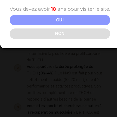
l’importance que vous accordez à la lucidité
Vous devez avoir
18
ans pour visiter le site.
mentale.
OUI
Vous cherchez le profil le plus proche du
1
THCH ?
Optez pour le THPH : son effet
NON
corporel apaisant, sa durée longue (2h30–
3h30) et son orientation
récupération/repos en soirée en font
l’alternative la plus fidèle au profil corporel
du THCH.
Vous appréciiez la durée prolongée du
2
THCH (3h–4h) ?
Le NX9 est fait pour vous
: effet mental rapide (10–20 min), orienté
performance et activités productives. Son
profil est complémentaire du THCH et
répond à d’autres besoins de la journée.
Vous êtes sportif et cherchez un soutien à
3
la récupération musculaire ?
Le THQX est