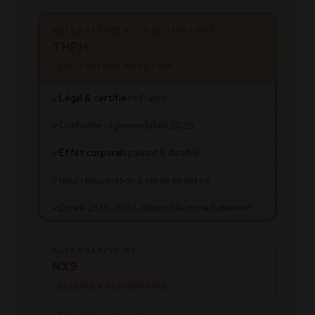
ALTERNATIVE #1 · RECOMMANDÉ
THPH
L’ALTERNATIVE N°1 AU THCH
Légal & certifié
en France
✓
Conforme réglementation 2026
✓
Effet corporel
apaisant & durable
✓
Idéal récupération & repos en soirée
✓
Durée 2h30–3h30, disponible immédiatement
✓
ALTERNATIVE #2
NX9
ÉNERGIE & PERFORMANCE