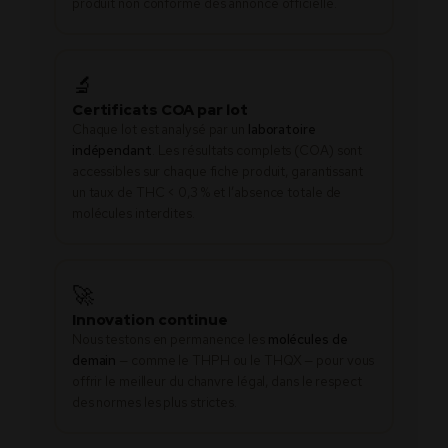
produit non conforme dès annonce officielle.
🔬
Certificats COA par lot
Chaque lot est analysé par un
laboratoire
indépendant
. Les résultats complets (COA) sont
accessibles sur chaque fiche produit, garantissant
un taux de THC < 0,3 % et l’absence totale de
molécules interdites.
🚀
Innovation continue
Nous testons en permanence les
molécules de
demain
— comme le THPH ou le THQX — pour vous
offrir le meilleur du chanvre légal, dans le respect
des normes les plus strictes.