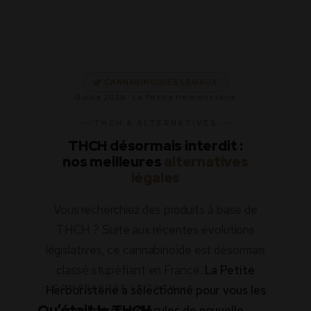
🌿 CANNABINOÏDES LÉGAUX
Guide 2026 · La Petite Herboristerie
THCH & ALTERNATIVES
THCH désormais interdit :
nos meilleures
alternatives
légales
Vous recherchiez des produits à base de
THCH ? Suite aux récentes évolutions
législatives, ce cannabinoïde est désormais
classé stupéfiant en France.
La Petite
Herboristerie a sélectionné pour vous les
COMPRENDRE LE THCH
Qu’était le THCH,
meilleures molécules de nouvelle