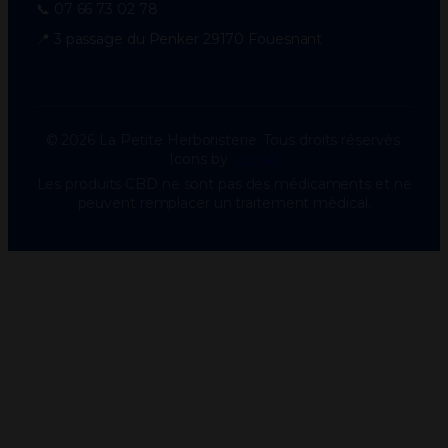
📞 07 66 73 02 78
📍 3 passage du Penker 29170 Fouesnant
© 2026 La Petite Herboristerie. Tous droits réservés.
Icons by
Icons8
Les produits CBD ne sont pas des médicaments et ne
peuvent remplacer un traitement médical.