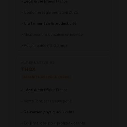
Légal & certifié
en France
✓
Conforme réglementation 2026
✓
Clarté mentale & productivité
✓
Idéal pour une utilisation en journée
✓
Action rapide (10–20 min)
✓
ALTERNATIVE #3
THQX
SÉRÉNITÉ ACTIVE & FOCUS
Légal & certifié
en France
✓
Vente libre, sans risque pénal
✓
Relaxation physique
& lucidité
✓
Équilibre idéal pour profils exigeants
✓