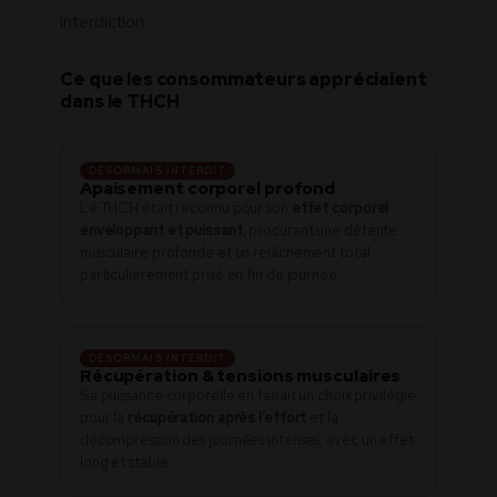
interdiction.
Ce que les consommateurs appréciaient
dans le THCH
DÉSORMAIS INTERDIT
Apaisement corporel profond
Le THCH était reconnu pour son
effet corporel
enveloppant et puissant
, procurant une détente
musculaire profonde et un relâchement total
particulièrement prisé en fin de journée.
DÉSORMAIS INTERDIT
Récupération & tensions musculaires
Sa puissance corporelle en faisait un choix privilégié
pour la
récupération après l’effort
et la
décompression des journées intenses, avec un effet
long et stable.