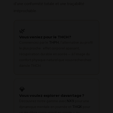
d’une conformité totale et une traçabilité
irréprochable.
🌿
Vous veniez pour le THCH ?
Commencez par le
THPH
, l’alternative au profil
le plus proche : effet corporel apaisant,
récupération durable en soirée — à l’image du
confort physique naturel que vous recherchiez
dans le THCH.
💎
Vous voulez explorer davantage ?
Découvrez notre gamme avec
NX9
pour une
dynamique mentale en journée et
THQX
pour
un équilibre corps-esprit en soirée — ou