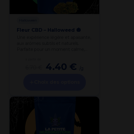
Halloween
Fleur CBD – Halloweed 🎃
Une expérience légère et apaisante,
aux arômes subtils et naturels.
Parfaite pour un moment calme,…
à partir de
Ce
4.40 €
6.70 €
produit
/g
a
Choix des options
plusieurs
variations.
Les
options
peuvent
être
choisies