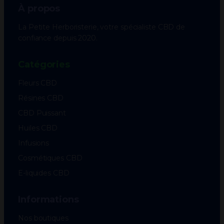
À propos
être
choisies
La Petite Herboristerie, votre spécialiste CBD de
sur
confiance depuis 2020.
la
page
Catégories
du
Fleurs CBD
produit
Résines CBD
CBD Puissant
Huiles CBD
Infusions
Cosmétiques CBD
E-liquides CBD
Informations
Nos boutiques