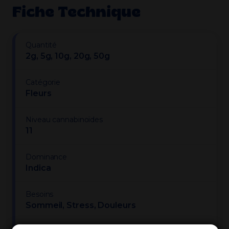
Fiche Technique
Quantité
2g, 5g, 10g, 20g, 50g
Catégorie
Fleurs
Niveau cannabinoïdes
11
Dominance
Indica
Besoins
Sommeil, Stress, Douleurs