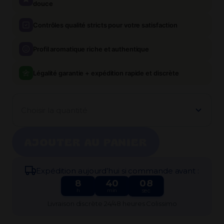
douce
Contrôles qualité stricts pour votre satisfaction
Profil aromatique riche et authentique
Légalité garantie + expédition rapide et discrète
Choisir la quantité
AJOUTER AU PANIER
Expédi​tion aujourd’hui si commande avant :
8
40
08
h
min
sec
Livraison discrète 24/48 heures Colissimo