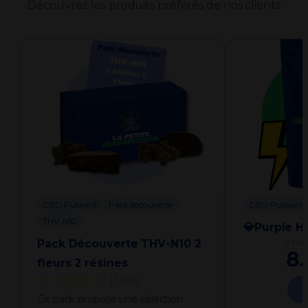
Découvrez les produits préférés de nos clients
CBD Puissant
Pack découverte
CBD Puissant
THV-N10
💎Purple 
Pack Découverte THV-N10 2
à part
8
fleurs 2 résines
★★★★
☆
(1 avis)
Ce pack propose une sélection