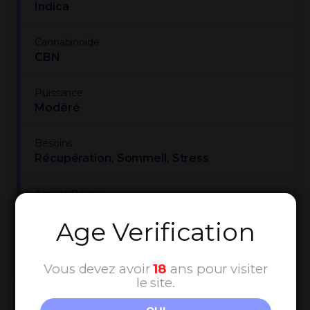
Indica
Cannabinoïde
CBN
Puissance
Modéré
Besoins
Récupération, Sommeil, Stress
Aspect Résine
Semi-molle
Age Verification
Arôme
Citronné, Floral, Mentholé
Vous devez avoir
18
ans pour visiter
le site.