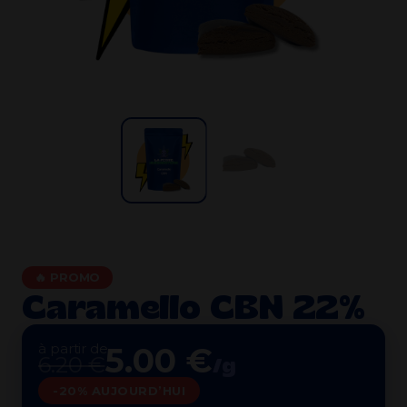
🔥 PROMO
Caramello CBN 22%
à partir de
5.00 €
6.20 €
/g
-20% AUJOURD’HUI