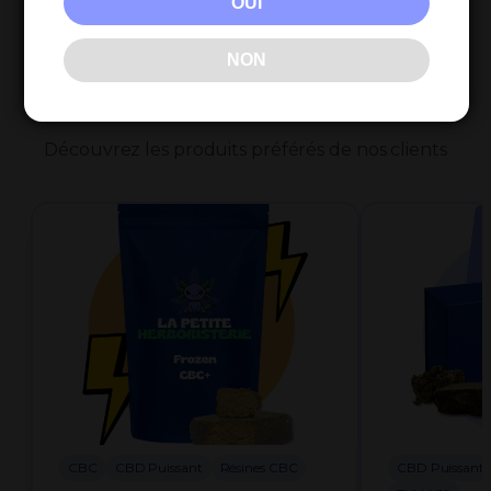
OUI
NON
Nos Bestsellers
Découvrez les produits préférés de nos clients
CBC
CBD Puissant
Résines CBC
CBD Puissant