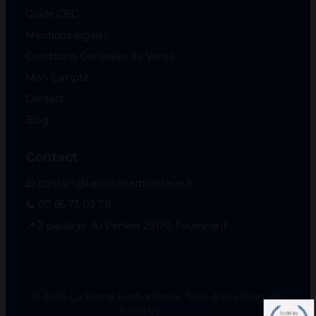
Guide CBD
Mentions légales
Conditions Générales de Vente
Mon compte
Contact
Blog
Contact
📧 contact@lapetiteherboristerie.fr
📞 07 66 73 02 78
📍 3 passage du Penker 29170 Fouesnant
© 2026 La Petite Herboristerie. Tous droits réservés.
Icons by
Icons8