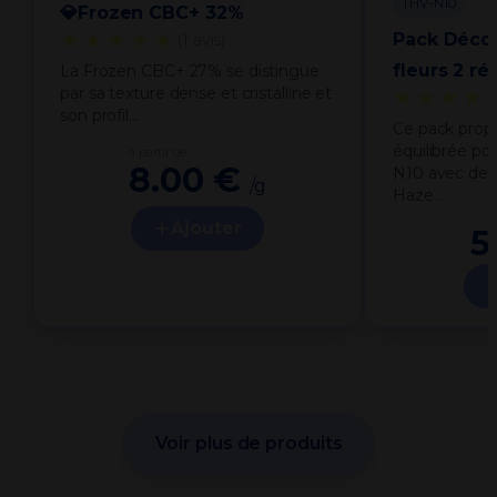
THV-N10
💎Frozen CBC+ 32%
★★★★★
Pack Déco
(1 avis)
fleurs 2 ré
La Frozen CBC+ 27% se distingue
par sa texture dense et cristalline et
★★★★
son profil…
Ce pack prop
équilibrée po
à partir de
8.00 €
N10 avec deu
/g
Haze…
Ajouter
5
Voir plus de produits