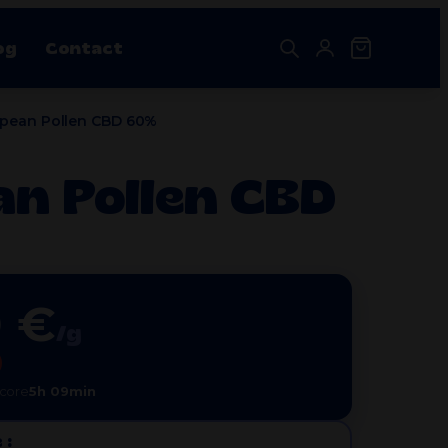
og
Contact
pean Pollen CBD 60%
Destockage CBD
n Pollen CBD
Nos bestsellers
shouse
Huile CBD Animaux 15% – La Petite Herboristerie
Plage
13.96
€
–
38.36
€
de
prix :
13.96€
Pack découverte MCPN 4 Résines
à
0 €
59.90
€
38.36€
/g
ncore
5h 09min
 :