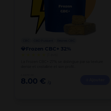
CBC
CBD Puissant
Résines CBC
💎Frozen CBC+ 32%
★★★★★
(1 avis)
La Frozen CBC+ 27% se distingue par sa texture
dense et cristalline et son profil…
à partir de
8.00 €
Ajouter
/g