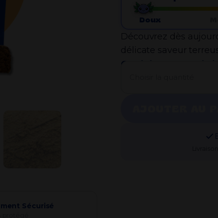
Doux
M
Découvrez dès aujourd
délicate saveur terreu
Choisir la quantité 
Choisir la quantité
AJOUTER AU P
Livraiso
ement Sécurisé
 protégé