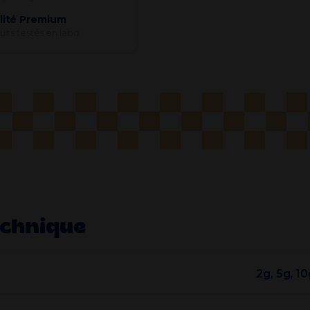
lité Premium
its testés en labo
echnique
2g, 5g, 1