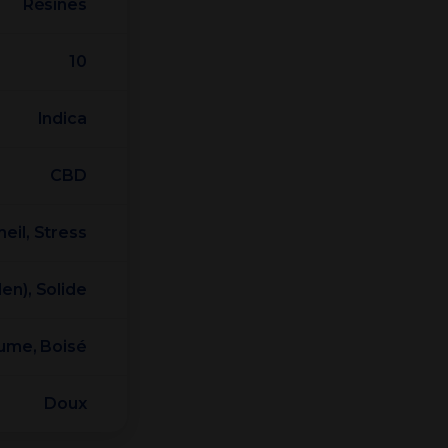
Résines
10
Indica
CBD
eil, Stress
len), Solide
ume, Boisé
Doux