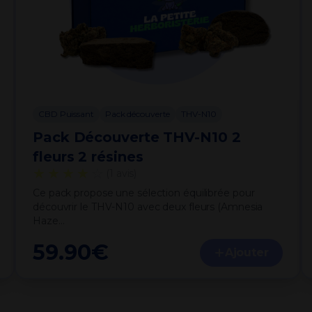
CBD Puissant
Pack découverte
THV-N10
Pack Découverte THV-N10 2
fleurs 2 résines
★★★★
☆
(1 avis)
Ce pack propose une sélection équilibrée pour
découvrir le THV-N10 avec deux fleurs (Amnesia
Haze…
59.90
€
Ajouter