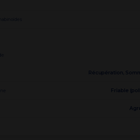
nabinoïdes
e
de
Récupération, Somm
Friable (pol
ine
Agr