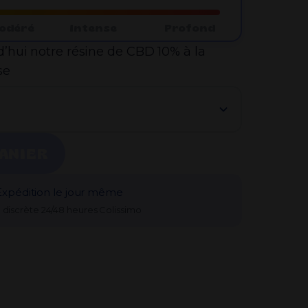
Je débute par où ?
odéré
Intense
Profond
’hui notre résine de CBD 10% à la
se
:
ANIER
Expédition le jour même
n discrète 24/48 heures Colissimo