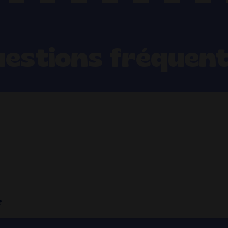
estions fréquen
?