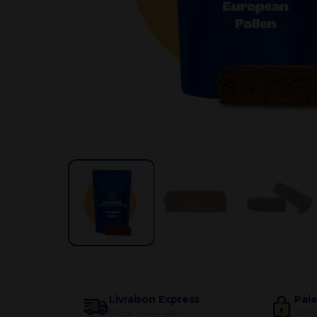
Par besoin
Livraison Express
Pai
Reçu en 24-48h
100%