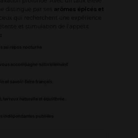
xation profonde. Avec un taux élevé
Je débute par où ?
e distingue par ses
arômes épicés et
r ceux qui recherchent une expérience
tente et stimulation de l’appétit.
:
ps au repos nocturne
 vous accompagne naturellement
in et savoir-faire français
é, terreux naturelle et équilibrée
ses indépendantes publiées