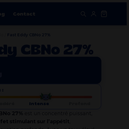
og
Contact
No
/
Fast Eddy CBNo 27%
Destockage CBD
ddy CBNo 27%
Nos bestsellers
shouse
Cannabubble Indoor CBD 20%
Plage
15.68
€
–
248.00
€
de
g
prix :
15.68€
Sour Diesel Indoor CBD 20%
à
Plage
15.68
€
–
248.00
€
 :
248.00€
de
prix :
15.68€
odéré
Intense
Profond
à
CBNo 27%
est un concentré puissant,
248.00€
fet stimulant sur l’appétit
,