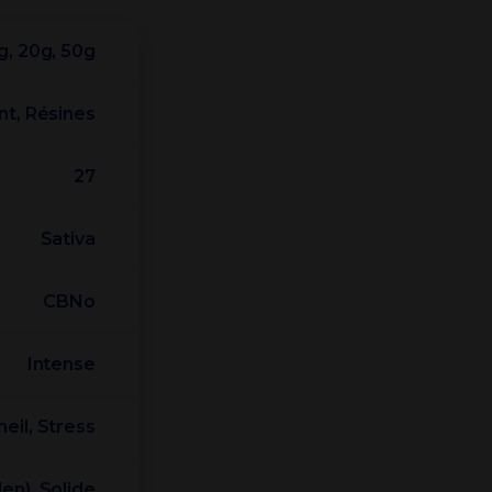
0g, 20g, 50g
nt, Résines
27
Sativa
CBNo
Intense
eil, Stress
len), Solide