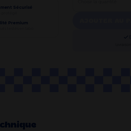
Choisir la quantité
ement Sécurisé
 protégé
AJOUTER AU P
lité Premium
its testés en labo
Livraiso
echnique