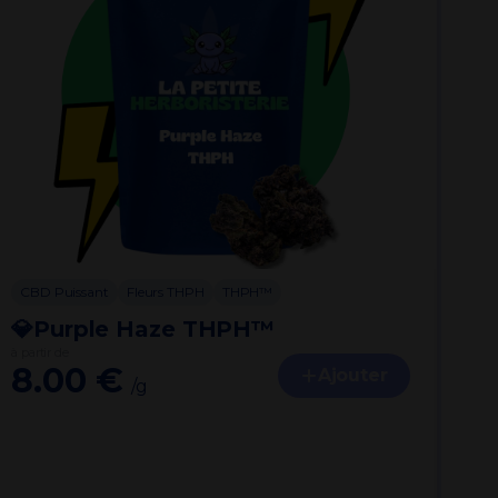
CBD Puissant
Fleurs THPH
THPH™
CB
💎Purple Haze THPH™
💎
à partir de
à par
8.00 €
8
Ajouter
/g