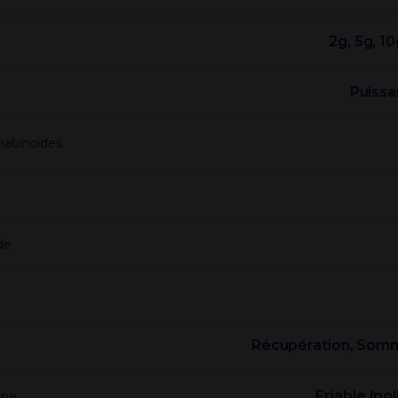
2g, 5g, 1
Puissa
nabinoïdes
e
de
Récupération, Somm
Friable (pol
ine