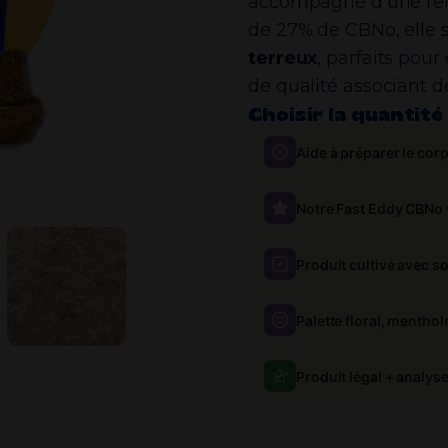
accompagné d’une rela
de 27% de CBNo, elle s
terreux
, parfaits pou
de qualité associant dé
Choisir la quantité 
Aide à préparer le cor
Notre Fast Eddy CBNo
Produit cultivé avec so
Palette floral, menthol
Produit légal + analy