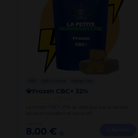
CBC
CBD Puissant
Résines CBC
💎Frozen CBC+ 32%
★★★★★
(1 avis)
La Frozen CBC+ 27% se distingue par sa texture
dense et cristalline et son profil…
à partir de
8.00 €
Ajouter
/g