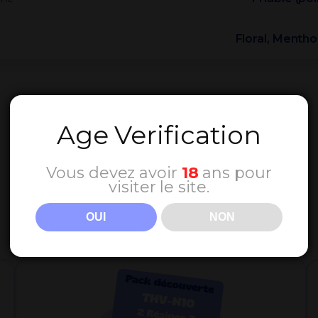
Floral, Mentho
Age Verification
Vous devez avoir
18
ans pour
visiter le site.
Nos Bestsellers
OUI
NON
Découvrez les produits préférés de nos clients