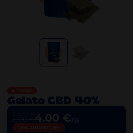
🔥 PROMO
Gelato CBD 40%
à partir de
4.00 €
5.00 €
/g
-20% AUJOURD’HUI