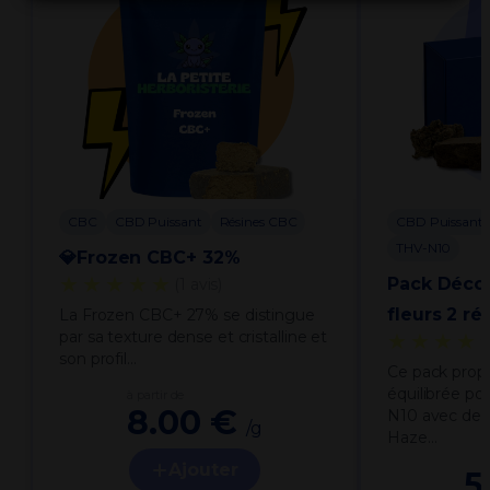
CBC
CBD Puissant
Résines CBC
CBD Puissant
THV-N10
💎Frozen CBC+ 32%
★★★★★
Pack Déco
(1 avis)
fleurs 2 ré
La Frozen CBC+ 27% se distingue
par sa texture dense et cristalline et
★★★★
son profil…
Ce pack prop
équilibrée po
à partir de
8.00 €
N10 avec deu
/g
Haze…
Ajouter
5