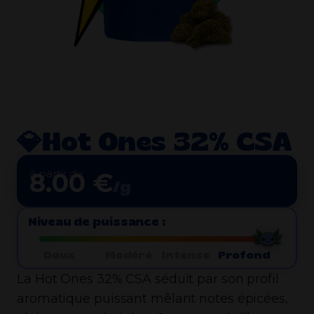
💎Hot Ones 32% CSA
à partir de
8.00 €
/g
Niveau de puissance :
Doux
Modéré
Intense
Profond
La Hot Ones 32% CSA séduit par son profil
aromatique puissant mêlant notes épicées,