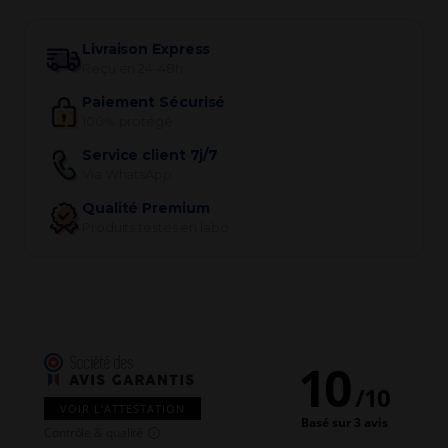
Livraison Express
Reçu en 24-48h
Paiement Sécurisé
100% protégé
Service client 7j/7
Via WhatsApp
Qualité Premium
Produits testés en labo
10
/
10
VOIR L'ATTESTATION
Basé sur 3 avis
Contrôle & qualité