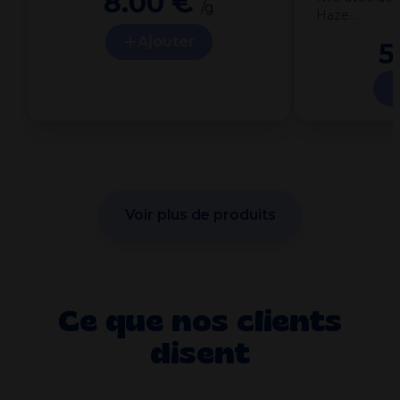
8.00 €
/g
Haze…
Ajouter
5
Voir plus de produits
Ce que nos clients
disent