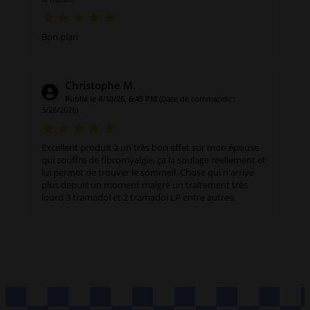
Bon plan
Christophe M.
Publié le 4/10/26, 6:45 PM
(Date de commande :
3/28/2026)
Excellent produit à un très bon effet sur mon épouse
qui souffre de fibromyalgie, ça la soulage réellement et
lui permet de trouver le sommeil. Chose qui n'arrive
plus depuis un moment malgré un traitement très
lourd 3 tramadol et 2 tramadol LP entre autres.