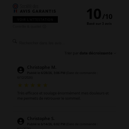
10
/
10
VOIR L'ATTESTATION
Basé sur 3 avis
Contrôle & qualité
Trier par
date décroissante
Christophe M.
Publié le 6/28/26, 3:06 PM
(Date de commande :
6/12/2026)
Très efficace et soulage énormément mes douleurs et
me permets de retrouver le sommeil.
Christophe S.
Publié le 6/14/26, 6:02 PM
(Date de commande :
6/1/2026)