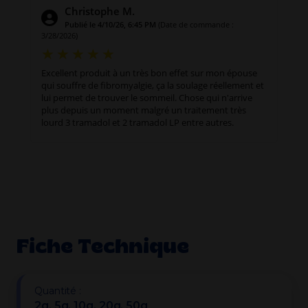
Christophe M.
Publié le 4/10/26, 6:45 PM
(Date de commande :
3/28/2026)
Excellent produit à un très bon effet sur mon épouse
qui souffre de fibromyalgie, ça la soulage réellement et
lui permet de trouver le sommeil. Chose qui n'arrive
plus depuis un moment malgré un traitement très
lourd 3 tramadol et 2 tramadol LP entre autres.
Fiche Technique
Quantité :
2g, 5g, 10g, 20g, 50g