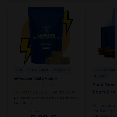
CBC
CBD Puissant
Résines CBC
CBD Puissant
THV-N10
💎Frozen CBC+ 32%
★★★★★
Pack Déco
(1 avis)
fleurs 2 ré
La Frozen CBC+ 27% se distingue
par sa texture dense et cristalline et
★★★★
son profil…
Ce pack prop
équilibrée po
à partir de
N10 avec deu