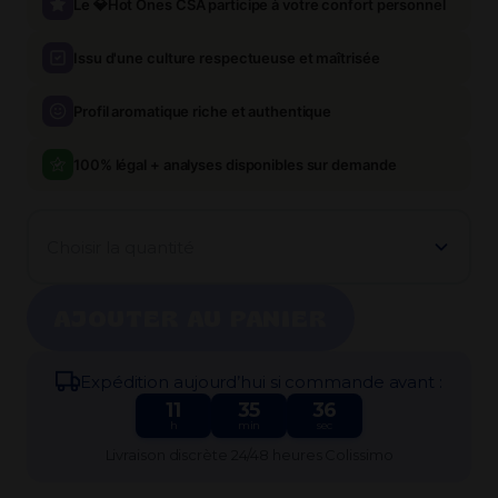
Le 💎Hot Ones CSA participe à votre confort personnel
Issu d'une culture respectueuse et maîtrisée
Profil aromatique riche et authentique
100% légal + analyses disponibles sur demande
Choisir la quantité
AJOUTER AU PANIER
Expédi​tion aujourd’hui si commande avant :
11
35
36
h
min
sec
Livraison discrète 24/48 heures Colissimo