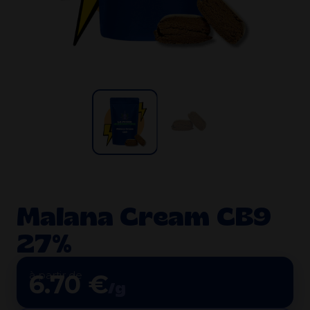
Malana Cream CB9
27%
à partir de
6.70 €
/g