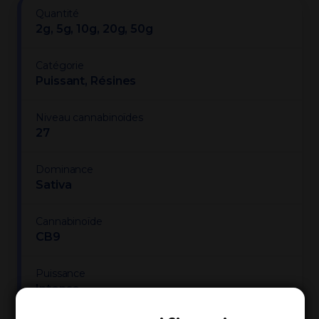
Quantité
2g, 5g, 10g, 20g, 50g
Catégorie
Puissant, Résines
Niveau cannabinoïdes
27
Dominance
Sativa
Cannabinoïde
CB9
Puissance
Intense