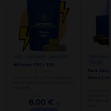
CBC
CBD Puissant
Résines CBC
CBD Puissant
THV-N10
💎Frozen CBC+ 32%
★★★★★
Pack Déco
(1 avis)
fleurs 2 ré
La Frozen CBC+ 27% se distingue
par sa texture dense et cristalline et
★★★★
son profil…
Ce pack prop
équilibrée po
à partir de
8.00 €
N10 avec deu
/g
Haze…