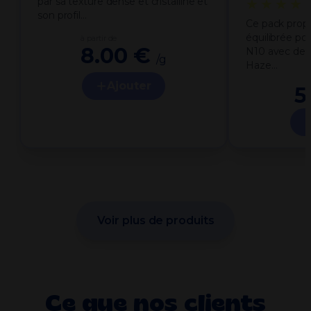
par sa texture dense et cristalline et
★★★★
son profil…
Ce pack prop
équilibrée po
à partir de
8.00 €
N10 avec deu
/g
Haze…
Ajouter
5
Voir plus de produits
Ce que nos clients