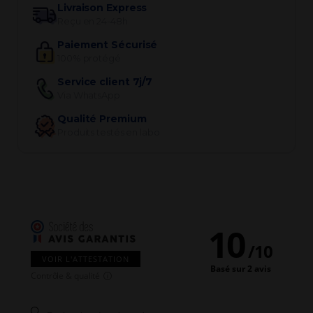
Livraison Express
Reçu en 24-48h
Paiement Sécurisé
100% protégé
Service client 7j/7
Via WhatsApp
Qualité Premium
Produits testés en labo
10
/
10
VOIR L'ATTESTATION
Basé sur 2 avis
Contrôle & qualité