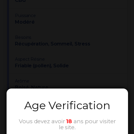
CBG
Puissance
Modéré
Besoins
Récupération, Sommeil, Stress
Aspect Résine
Friable (pollen), Solide
Arôme
Boisé, Nature
Age Verification
Vous devez avoir
18
ans pour visiter
le site.