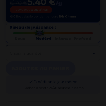
5.40 €
6.70 €
/g
-20% AUJOURD’HUI
Offre valable pendant encore
19h 04min
Niveau de puissance :
Doux
Modéré
Intense
Profond
Choisir la quantité :
Choisir la quantité
AJOUTER AU PANIER
Expédition le jour même
Livraison discrète 24/48 heures Colissimo