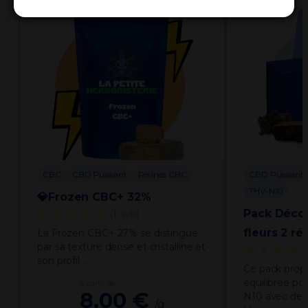
CBC
CBD Puissant
Résines CBC
CBD Puissant
THV-N10
💎Frozen CBC+ 32%
★★★★★
Pack Déco
(1 avis)
fleurs 2 ré
La Frozen CBC+ 27% se distingue
par sa texture dense et cristalline et
★★★★
son profil…
Ce pack prop
équilibrée po
à partir de
8.00 €
N10 avec deu
/g