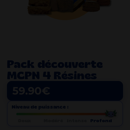
Pack découverte
MCPN 4 Résines
59.90
€
Niveau de puissance :
Doux
Modéré
Intense
Profond