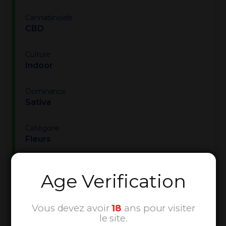
Cannabinoïde
CBD
Culture
Indoor
Dominance
Sativa
Catégorie
Fleurs
Niveau cannabinoïdes
Age Verification
20
Puissance
Vous devez avoir
18
ans pour visiter
Doux
le site.