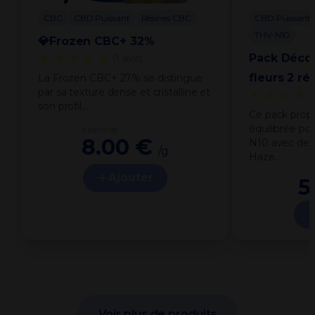
CBC
CBD Puissant
Résines CBC
CBD Puissant
THV-N10
💎Frozen CBC+ 32%
★★★★★
Pack Déco
(1 avis)
fleurs 2 ré
La Frozen CBC+ 27% se distingue
par sa texture dense et cristalline et
★★★★
son profil…
Ce pack prop
équilibrée po
à partir de
8.00 €
N10 avec deu
/g
Haze…
Ajouter
5
Voir plus de produits