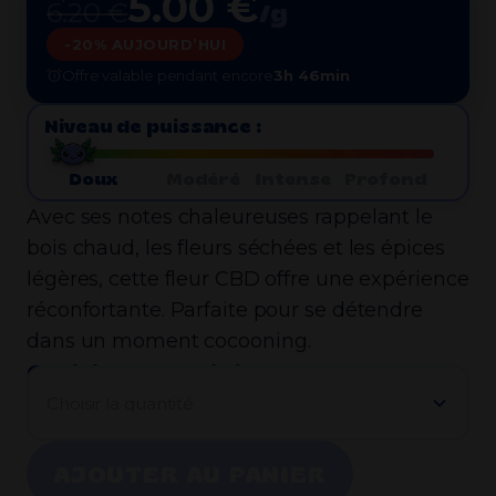
5.00 €
6.20 €
/g
-20% AUJOURD’HUI
Offre valable pendant encore
3h 46min
Niveau de puissance :
Doux
Modéré
Intense
Profond
Avec ses notes chaleureuses rappelant le
bois chaud, les fleurs séchées et les épices
légères, cette fleur CBD offre une expérience
réconfortante. Parfaite pour se détendre
dans un moment cocooning.
Choisir la quantité :
Choisir la quantité
AJOUTER AU PANIER