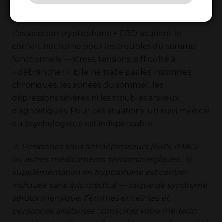
remplace pas
L’association tryptophane + CBD soutient le
confort nocturne pour les troubles du sommeil
fonctionnels — stress, tensions, difficulté à
« débrancher ». Elle ne traite pas les insomnies
chroniques, les apnées du sommeil, les
dépressions sévères ni les troubles anxieux
diagnostiqués. Pour ces situations, un suivi médical
ou psychologique est indispensable.
⚠️ Personnes sous antidépresseurs (ISRS, IMAO)
ou autres médicaments sérotoninergiques : la
supplémentation en tryptophane est contre-
indiquée sans avis médical — risque de syndrome
sérotoninergique. Femmes enceintes et
personnes allaitantes : consultez votre médecin