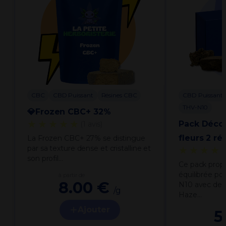
CBC
CBD Puissant
Résines CBC
CBD Puissant
THV-N10
💎Frozen CBC+ 32%
★★★★★
Pack Déco
(1 avis)
fleurs 2 ré
La Frozen CBC+ 27% se distingue
par sa texture dense et cristalline et
★★★★
son profil…
Ce pack prop
équilibrée po
à partir de
8.00 €
N10 avec deu
/g
Haze…
Ajouter
5