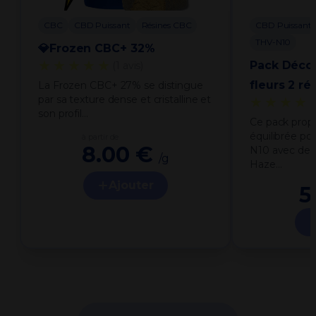
CBC
CBD Puissant
Résines CBC
CBD Puissant
THV-N10
💎Frozen CBC+ 32%
★★★★★
Pack Déco
(1 avis)
fleurs 2 ré
La Frozen CBC+ 27% se distingue
par sa texture dense et cristalline et
★★★★
son profil…
Ce pack prop
équilibrée po
à partir de
8.00 €
N10 avec deu
/g
Haze…
Ajouter
5