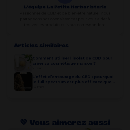
L'équipe La Petite Herboristerie
Passionnés de CBD et de bien-être naturel, nous
partageons nos connaissances pour vous aider à
trouver les produits qui vous correspondent.
Articles similaires
Comment utiliser l’isolat de CBD pour
créer sa cosmétique maison ?
2 min
L’effet d’entourage du CBD : pourquoi
le full spectrum est plus efficace que
10 min
l’isolat
💚​ Vous aimerez aussi