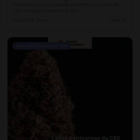
Grâce à leur pureté supérieure à 99 %, les cristaux de
CBD s’intègrent facilement dans…
15 Juil 2026 · 2 min
Lire
Conseils et Astuces CBD