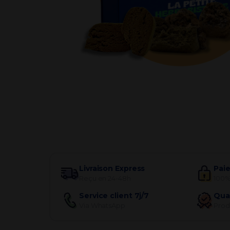
Par besoin
Livraison Express
Pai
Reçu en 24-48h
100%
Service client 7j/7
Qua
Via WhatsApp
Produ