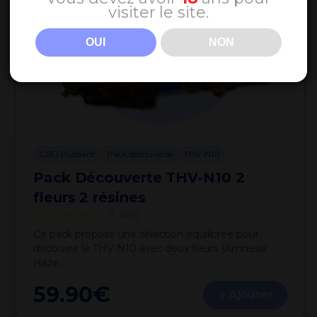
visiter le site.
OUI
NON
CBD Puissant
Pack découverte
THV-N10
Pack Découverte THV-N10 2
fleurs 2 résines
★★★★
☆
(1 avis)
Ce pack propose une sélection équilibrée pour
découvrir le THV-N10 avec deux fleurs (Amnesia
Haze…
59.90
€
Ajouter