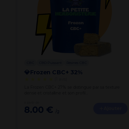
CBC
CBD Puissant
Résines CBC
💎Frozen CBC+ 32%
★★★★★
(1 avis)
La Frozen CBC+ 27% se distingue par sa texture
dense et cristalline et son profil…
à partir de
8.00 €
Ajouter
/g