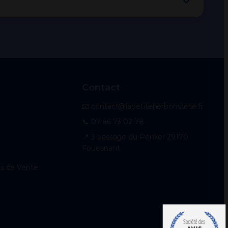
Contact
📧 contact@lapetiteherboristerie.fr
📞 07 66 73 02 78
📍 3 passage du Penker 29170
Fouesnant
es de Vente