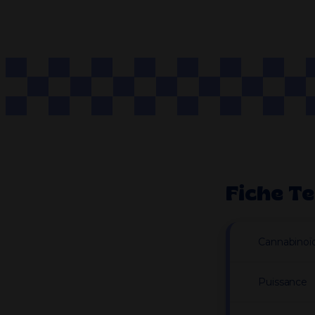
Fiche T
Cannabinoï
Puissance