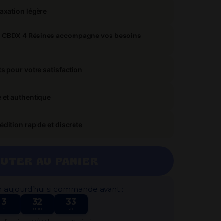
Je débute par où ?
laxation légère
e CBDX 4 Résines accompagne vos besoins
ts pour votre satisfaction
e et authentique
édition rapide et discrète
UTER AU PANIER
n aujourd’hui si commande avant :
3
32
32
h
min
sec