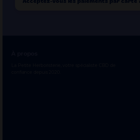
Acceptez-vous les paiements par carte 
À propos
La Petite Herboristerie, votre spécialiste CBD de
confiance depuis 2020.