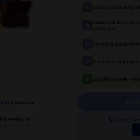
Source naturelle de re
Notre Pack découvert
quotidiens
Contrôles qualité stric
Profil aromatique rich
Légalité garantie + exp
AJO
ement Sécurisé
 protégé
lité Premium
Expédi​tio
its testés en labo