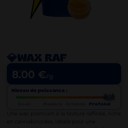
💎WAX RAF
à partir de
8.00 €
/g
Niveau de puissance :
Doux
Modéré
Intense
Profond
Une wax premium à la texture raffinée, riche
en cannabinoïdes, idéale pour une