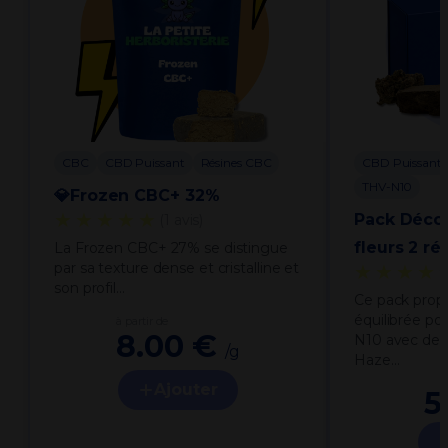
CBC
CBD Puissant
Résines CBC
CBD Puissant
THV-N10
💎Frozen CBC+ 32%
★★★★★
Pack Déco
(1 avis)
fleurs 2 ré
La Frozen CBC+ 27% se distingue
par sa texture dense et cristalline et
★★★★
son profil…
Ce pack prop
équilibrée po
à partir de
8.00 €
N10 avec deu
/g
Haze…
Ajouter
5