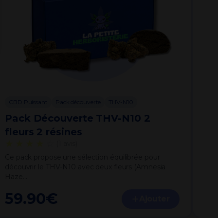
CBD Puissant
Pack découverte
THV-N10
CB
Pack Découverte THV-N10 2
💎
à par
fleurs 2 résines
8
★★★★
☆
(1 avis)
Ce pack propose une sélection équilibrée pour
découvrir le THV-N10 avec deux fleurs (Amnesia
Haze…
59.90
€
Ajouter