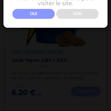
visiter le site.
OUI
NON
CBC
CBD Puissant
Fleurs CBC
Jack Herer CBC+ 22%
★★★★★
(1 avis)
Découvrez la légendaire Jack Herer, enrichie à 22%
de CBC, pour une expérience de détente…
à partir de
6.20 €
Ajouter
/g