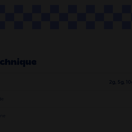
echnique
2g, 5g, 1
de
ine