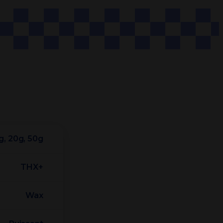
0g, 20g, 50g
THX+
Wax