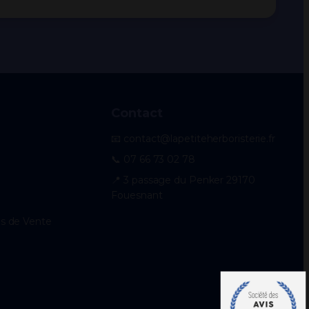
Contact
📧 contact@lapetiteherboristerie.fr
📞 07 66 73 02 78
📍 3 passage du Penker 29170
Fouesnant
es de Vente