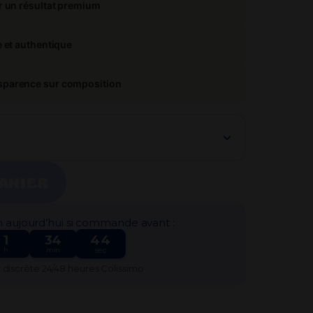
r un résultat premium
Je débute par où ?
e et authentique
sparence sur composition
ANIER
n aujourd’hui si commande avant :
1
34
44
h
min
sec
n discrète 24/48 heures Colissimo