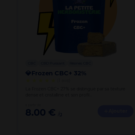
CBC
CBD Puissant
Résines CBC
💎Frozen CBC+ 32%
★★★★★
(1 avis)
La Frozen CBC+ 27% se distingue par sa texture
dense et cristalline et son profil…
à partir de
8.00 €
Ajouter
/g