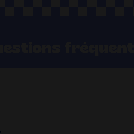
estions fréquen
?