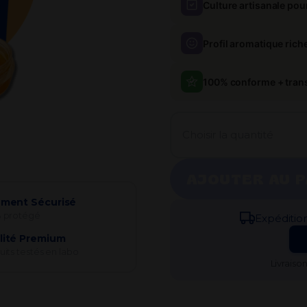
Culture artisanale pou
Profil aromatique rich
100% conforme + tran
Choisir la quantité
AJOUTER AU P
ement Sécurisé
 protégé
Expédi​tio
lité Premium
its testés en labo
Livraiso