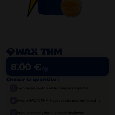
💎WAX THM
à partir de
8.00 €
/g
Choisir la quantité :
Favorise un sentiment de calme et d'équilibre
Avec la 💎WAX THM, trouvez votre moment de calme
Production française aux standards élevés