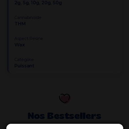
2g, 5g, 10g, 20g, 50g
Cannabinoïde
THM
Aspect Résine
Wax
Catégorie
Puissant
Nos Bestsellers
Découvrez les produits préférés de nos clients